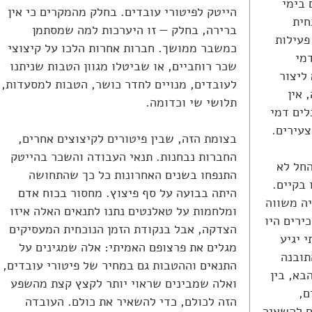
 בימי
הייטק לפיטורי עובדים. בחלק מהמקרים כי אין
חית
ברירה, בחלק — זו היערכות למה שמסתמן
פעילות
כמשבר ממושך. חברות אחרות הלכו על קיצוצי
מי
שכר רוחביים, או שביטלו מגוון הטבות שניתנו
ליצור
לעובדים, מנויים לחדר כושר, הטבות למסעדות,
 אין
תלושי שי וכדומה.
לים דמי
עירים.
בצומת הזה, שבין פיטורים לקיצוצים אחרים,
החברות נבחנות. תנאי העבודה והשכר בהייטק
חל לא
התנפחו בשנים האחרונות כל כך שהתחושה
 בקיים.
היתה בבועה על סף פיצוץ. מחסור בכוח אדם
יה משווה
ומלחמות על טאלנטים נתנו לתנאים האלה איזו
ירים היו
הצדקה, אבל בנקודת הזמן הנוכחית המעסיקים
 יגיע
מגלים את פרצופם האמיתי: אלה שמגינים על
תובנה
התנאים וההטבות גם במחיר של פיטורי עובדים,
בא, בין
ואלה שמבינים שראוי יותר לקצץ קצת מהשפע
ם,
הזה לכולם, כדי להשאיר את כולם. העובדה
ם להשאיר