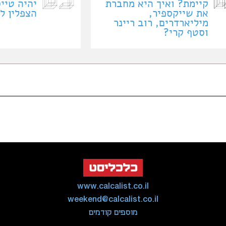
קיימת? ואיך היא מחברת
יהיה טיי
את שייקספיר,
הצפלין ל
מיליארדרים, רוב ריינר
וסטף קרי?
www.calcalist.co.il
weekend@calcalist.co.il
מוספים קודמים