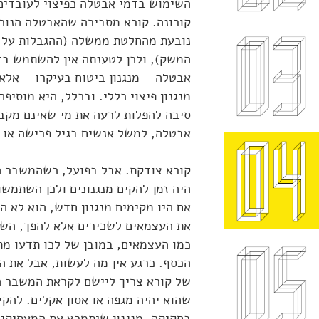
השימוש בדמי אבטלה כפיצוי לעובדים
קורונה. קורא מסבירה שהאבטלה הנוכ
נובעת מהחלטת ממשלה (ההגבלות על 
המשק), ולכן לטענתה אין להשתמש בד
אבטלה — מנגנון ביטוח בעיקרו— אלא 
מנגנון פיצוי כללי. ובכלל, היא מוסיפה,
סיבה להפלות לרעה את מי שאינם מקב
אבטלה, למשל אנשים בגיל פרישה או צ
קורא צודקת. אבל בפועל, כשהמשבר ה
היה זמן להקים מנגנונים ולכן השתמשו
אם היו מקימים מנגנון חדש, הוא לא ה
את העצמאים לשכירים אלא להפך, השכ
כמו העצמאים, במובן של לכו תדעו מתי
הכסף. כרגע אין מה לעשות, אבל את ה
של קורא צריך ליישם לקראת המשבר ה
שהוא יהיה מגפה או אסון אקלים. להקי
בחקיקה, מנגנון שיתמרץ את המעסיקי