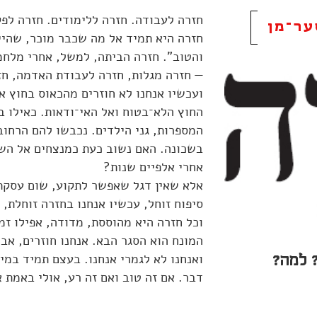
חזרה לעבודה. חזרה ללימודים. חזרה לפ
ער־מן
חזרה היא תמיד אל מה שכבר מוכר, שהיי
והטוב". חזרה הביתה, למשל, אחרי מלחמ
— חזרה מגלות, חזרה לעבודת האדמה, חזר
ועכשיו אנחנו לא חוזרים מהכאוס בחוץ א
החוץ הלא־בטוח ואל האי־ודאות. כאילו 
המספרות, גני הילדים. נכבשו להם הרחובו
בשכונה. האם נשוב כעת כמנצחים אל השט
אחרי אלפיים שנות?
אלא שאין דגל שאפשר לתקוע, שום עסקת א
סיפוח זוחל, עכשיו אנחנו בחזרה זוחלת, 
וכל חזרה היא מהוססת, מדודה, אפילו ז
המונח הוא הסגר הבא. אנחנו חוזרים, אב
ואנחנו לא לגמרי אנחנו. בעצם תמיד במי
 למה?
דבר. אם זה טוב ואם זה רע, אולי באמת א