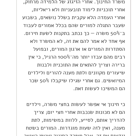
משרד החינוך. אחרי הזיגזג של הלמידה מרחוק,
אחרי תוכניות לימוד תובעניות ולא ריאליות,
אחרי העמדה הלא עקבית בשלל נושאים, בשבוע
שעבר התגלה למורים שהם בכלל אמורים לעבוד
ב־50% משרה — כך נכתב בתקנות לשעת חירום.
אף אחד לא אמר להם את זה, לא המשרד ולא
הסתדרות המורים או ארגון המורים, ובפועל
רבים מהם עבדו יותר מה־100% הרגיל, כי אין
ברירה וצריך להתאים את התוכנית ולבנות
שיעורים מקוונים ולתת מענה להורים ולילדים
המיואשים. גם אחרי שגילו שיקבלו 50% שכר
הם המשיכו לעשות זאת.
כי חינוך אי אפשר לעשות בחצי משרה, וילדים
הם לא מכונות שנכבות אחרי חצי יום; צריך
להדריך אותם, לסייע, ללוות במשימות, לתת
מענה, ואין לזה שעות מוגדרות. המורים בשטח
יודעים את זה, אבל משרד החינוך ואנשי האוצר