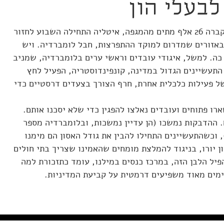
בעלי הון
אחרי סגר של שבעה שבועות, אחרי שקברה 26 אלף מתים מהמגפה, איטליה התחילה השבוע לחזור
באזורים שמדרום למוקד ההתפרצות, חבל לומברדיה. ויש
ה. למשל, איגודי עובדים וראשי ערים בלומברדיה, שמניב
י התעשיינים הגדול במדינה, קונפינדוסטריה, הפעיל לחץ
ל פעילות כלכלית אחרת, חרף הצורך בצעדים דרסטיים כדי
ו פתוחים ועובדים נאלצו להפגין כדי שלא יסכנו אותם.
 ההדבקות נמשכו (הן עדיין נמשכות, ובלומברדיה מספר
 וכשהתעשיינים התחילו להבין את גודל האסון הם מימנו
ת חולים שדה ענקי ב־21 מיליון יורו, בניגוד להמלצת מומחים שהאמינו שצריך בתי חולים
הפיל הלבן הזה, במרכז כנסים במילנו, עומד כתזכורת למה
ימים מאוד משפיעים דרמטית על קביעת המדיניות.