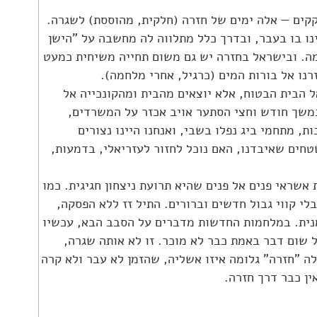
קקים — אלה ימים של חזרה (חלקית, מהוססת) לשגרה.
נו בו בעבר, ובדרך כלל מתלווה לה מחשבה על "הישן
ה. ובישראל בחזרה יש גם משום תחייה משיחית כמעט
נו אל בורות המים (כרגיל, אחרי מלחמה).
ל הבית הבטוח, אלא יוצאים מהבית ומהקונכייה אל
במשך חודש וחצי הסתער אויב אכזר על המשרדים,
ת, מתחמי ביג נפלו בשבי, ואנחנו היינו נצורים
חים שאיבדנו, האם נוכל לחזור לעזריאלי, בדמעות,
שראי פנים אל פנים שהיא תרועת ניצחון חגיגית. כמו
בלי קווי גבול חדשים וברורים. התיל זז ללא הפסקה,
מנית. במלחמות החדשות מדברים על הסבב הבא, עכשיו
ל שום דבר באמת כבר לא מוכר. זו לא אותה שגרה,
לה "חזרה" גלומה איזו אשליה, שהזמן לא עבר ולא קרה
ין כבר דרך חזרה.