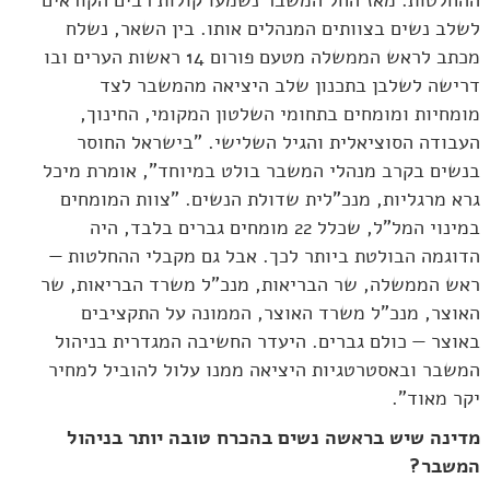
לשלב נשים בצוותים המנהלים אותו. בין השאר, נשלח
מכתב לראש הממשלה מטעם פורום 14 ראשות הערים ובו
דרישה לשלבן בתכנון שלב היציאה מהמשבר לצד
מומחיות ומומחים בתחומי השלטון המקומי, החינוך,
העבודה הסוציאלית והגיל השלישי. "בישראל החוסר
בנשים בקרב מנהלי המשבר בולט במיוחד", אומרת מיכל
גרא מרגליות, מנכ"לית שדולת הנשים. "צוות המומחים
במינוי המל"ל, שכלל 22 מומחים גברים בלבד, היה
הדוגמה הבולטת ביותר לכך. אבל גם מקבלי ההחלטות —
ראש הממשלה, שר הבריאות, מנכ"ל משרד הבריאות, שר
האוצר, מנכ"ל משרד האוצר, הממונה על התקציבים
באוצר — כולם גברים. היעדר החשיבה המגדרית בניהול
המשבר ובאסטרטגיות היציאה ממנו עלול להוביל למחיר
יקר מאוד".
מדינה שיש בראשה נשים בהכרח טובה יותר בניהול
המשבר?