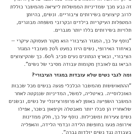
זה נבע מכך שמדיניות הממשלות ליציאה מהמשבר כוללת
לרוב קיצוצים בשירותים ציבוריים. ונשים, בהיותן
המטפלות העיקריות בילדים ובקרובי משפחה מבוגרים,
תלויות בשירותים בללו יותר מגברים.
"נוסף על כך, המגזר הציבורי הוא מקור תעסוקה עיקרי —
באיחוד האירופי, נשים היוו כמעט 70% מעובדי המגזר
הציבורי, ובארץ הנתונים נעים סביב 60%. כך שהקיצוצים
הביאו גם לאובדן מקומות עבודה מסיבי של נשים".
ומה לגבי נשים שלא עובדות במגזר הציבורי?
"ההתאוששות מהמשבר הכלכלי פגעה בנשים מכל שכבות
האוכלוסייה. באיטליה, למשל, המדיניות שננקטה לאחר
המשבר השפיעה באופן לא פרופורציונלי על נשים, ובשנים
שלאחריו הן סבלו יותר מאבטלה וקיפאון בשכר, אפילו
נשים צעירות ומשכילות. נוסף על כך, חלק ממדינות
אירופה פגעו בחופשת הלידה ובדמי הלידה, והאפליה
בעבודה נגד נשים יולדות גברה".