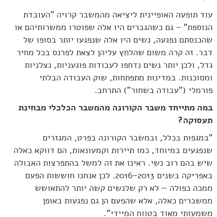
עוד תופעה האופיינית ליציאה מהמשבר קרויה "העובדת
הנוספת" – גם כשהגברים היו אלה שפוטרו ממשרותיהם או
שהכנסתם נפגעה, נשים היו אלה שנפגעו יותר בסופו של
דבר. זה קרה משום שהלחץ עליהן לצאת לפרנס בכל מחיר
גדל, ולכן יותר נשים נדחפו לעבודות פוגעניות, נצלניות
ומסוכנות. במדינות מתפתחות, שוק העבודה הבלתי
פורמלי ("עבודה בשחור") התרחב.
במה מתייחד משבר הקורונה מהמשבר הכלכלי מבחינת
תעסוקה?
"במגפות בכלל, ובמשבר הקורונה בפרט, המגזרים
שנפגעים במיוחד, כמו תיירות וקמעונאות, הם דווקא כאלה
שיש בהם רוב נשי. ראינו את זה למשל בהתפרצות האבולה
באפריקה בשנים 2013–2016. לכן אנחנו חוששות הפעם
ממכה כפולה — לא רק שלנשים קשה יותר להתאושש
ממשברים כאלה, אלא שהפעם הן גם נפגעות באופן
משמעותי מאוד בטווח המיידי".