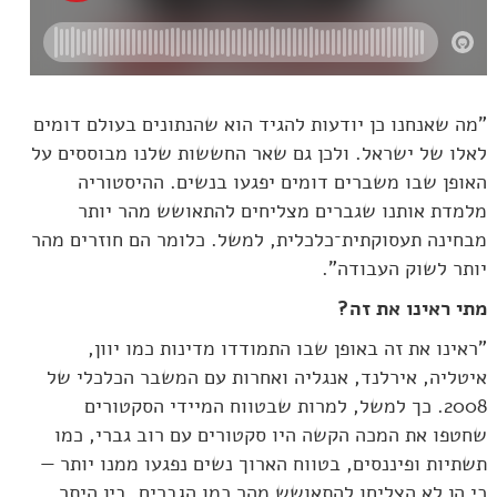
"מה שאנחנו כן יודעות להגיד הוא שהנתונים בעולם דומים
לאלו של ישראל. ולכן גם שאר החששות שלנו מבוססים על
האופן שבו משברים דומים יפגעו בנשים. ההיסטוריה
מלמדת אותנו שגברים מצליחים להתאושש מהר יותר
מבחינה תעסוקתית־כלכלית, למשל. כלומר הם חוזרים מהר
יותר לשוק העבודה".
מתי ראינו את זה?
"ראינו את זה באופן שבו התמודדו מדינות כמו יוון,
איטליה, אירלנד, אנגליה ואחרות עם המשבר הכלכלי של
2008. כך למשל, למרות שבטווח המיידי הסקטורים
שחטפו את המכה הקשה היו סקטורים עם רוב גברי, כמו
תשתיות ופיננסים, בטווח הארוך נשים נפגעו ממנו יותר —
כי הן לא הצליחו להתאושש מהר כמו הגברים. בין היתר,