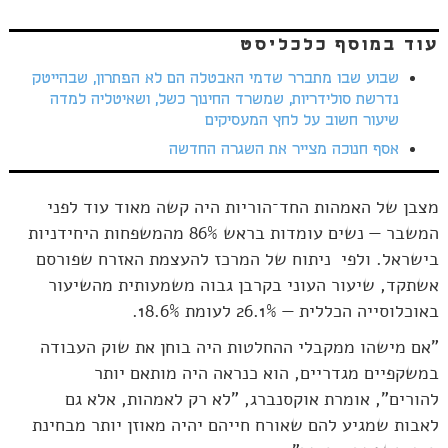
עוד במוסף כלכליסט
שבוע שבו מתברר שדמי האבטלה הם לא הפתרון, שבהייטק
נדרשת סולידריות, שמשרד החינוך כשל, ושאיטליה למדה
שיעור חשוב על לחץ המעסיקים
אסף חנוכה מצייר את השגרה החדשה
מצבן של האמהות החד־הוריות היה קשה מאוד עוד לפני
המשבר — נשים עומדות בראש 86% מהמשפחות היחידניות
בישראל. ולפי ניתוח של המרכז להעצמת האזרח שפורסם
אשתקד, שיעור העוני בקרבן גבוה משמעותית מהשיעור
באוכלוסייה הכללית — 26.1% לעומת 18.6%.
"אם מישהו ממקבלי ההחלטות היה בוחן את שוק העבודה
במשקפיים מגדריים, הוא כנראה היה מותאם יותר
להורים", אומרת אוקסנברג, "לא רק לאמהות, אלא גם
לאבות שמגיע להם שאורח חייהם יהיה מאוזן יותר מבחינת