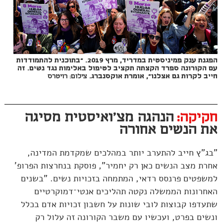
הפגנת ענק פמיניסטית במדריד, מרץ 2019. "בתוכנית להתמודדות
עם הקורונה ספרד הקצתה תקציב לטיפול באלימות נגד נשים. זה
חייב לקרות גם אצלנו", אומרת אוקסנברג.
צילום: רויטרס
חקיקה:
הנהגה מצ'ואיסטית מסיגה
את הנשים אחורה
"בג"ץ חייב להתערב יותר במהלכים שמקדמת המדינה,
אחרת מצב הנשים כאן רק יחמיר", פוסקת בנחרצות הפרופ'
למשפטים פרנסס רדאי, המתמחה בזכויות נשים. "בשנים
האחרונות הממשלה נקטה תהליכים אנטי־דמוקרטיים
שתעדפו קבוצות לובי שונות על חשבון זכויות אדם בכלל
ונשים בפרט, ועכשיו עם משבר הקורונה זה עלול רק