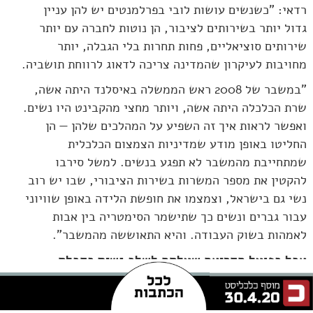
רדאי: "כשנשים עושות לובי בפרלמנטים יש להן עניין
גדול יותר בשירותים לציבור, הן נוטות לחברה עם יותר
שירותים סוציאליים, פחות תחרות בלי הגבלה, יותר
מחויבות לעיקרון שהמדינה צריכה לדאוג לרווחת תושביה.
"במשבר של 2008 ראש הממשלה באיסלנד היתה אשה,
שרת הכלכלה היתה אשה, ויותר מחצי מהקבינט היו נשים.
ואפשר לראות איך זה השפיע על המהלכים שלהן — הן
החליטו באופן מודע שמדיניות הצמצום הכלכלית
שמתחייבת מהמשבר לא תפגע בנשים. למשל סירבו
להקטין את מספר המשרות בשירות הציבורי, שבו יש רוב
נשי גם בישראל, וצמצמו את חופשת הלידה באופן שוויוני
עבור גברים ונשים כך שתישמר הסימטריה בין אבות
לאמהות בשוק העבודה. והיא התאוששה מהמשבר".
אבל בפועל הקריאה שעלתה לשלב נשים בקבלת
החלטות התמקדה בעובדות סוציאליות ומומחיות
לרווחה. וזה בעייתי כי זה מחזיר אותנו למסגור של