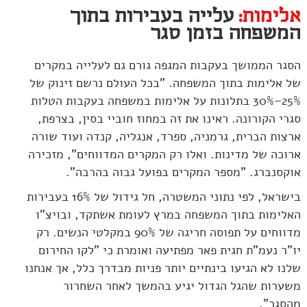
אלימות:
עלייה בעבירות בתוך
המשפחה בזמן סגר
הסגר הממושך בעקבות המגפה גורם גם לעלייה במקרים
של אלימות בתוך המשפחה. "בכל העולם נרשם זינוק של
25%–30% בתלונות על אלימות במשפחה בעקבות הטלות
סגרי הקורונה. ראינו את זה במחוז חוביי בסין, בצרפת,
ארצות הברית, גרמניה, ספרד, אנגליה, קנדה ועוד שורה
ארוכה של מדינות. ואלו רק המקרים המדווחים", מזכירה
אוקסנברג. "מספר המקרים בפועל גבוה בהרבה".
בישראל, לפי נתוני המשטרה, חל גידול של 16% בעבירות
האלימות בתוך המשפחה במרץ לעומת אשתקד, ובויצ"ו
מדווחים על תפוסה חריגה של 90% במקלטי הנשים. רק
יו"ר נעמ"ת חגית פאר מפתיעה ואומרת כי "לקו החירום
שלנו לא הגיעו בינתיים יותר פניות מבדרך כלל, אך אנחנו
משערות שהגל הגדול יגיע בהמשך לאחר השחרור
מהסגר".