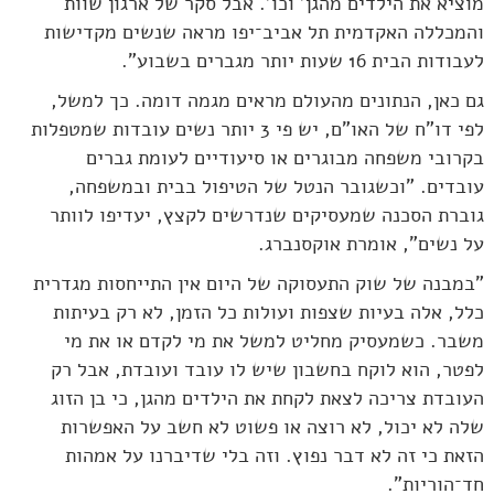
מוציא את הילדים מהגן' וכו'. אבל סקר של ארגון שוות
והמכללה האקדמית תל אביב־יפו מראה שנשים מקדישות
לעבודות הבית 16 שעות יותר מגברים בשבוע".
גם כאן, הנתונים מהעולם מראים מגמה דומה. כך למשל,
לפי דו"ח של האו"ם, יש פי 3 יותר נשים עובדות שמטפלות
בקרובי משפחה מבוגרים או סיעודיים לעומת גברים
עובדים. "וכשגובר הנטל של הטיפול בבית ובמשפחה,
גוברת הסכנה שמעסיקים שנדרשים לקצץ, יעדיפו לוותר
על נשים", אומרת אוקסנברג.
"במבנה של שוק התעסוקה של היום אין התייחסות מגדרית
כלל, אלה בעיות שצפות ועולות כל הזמן, לא רק בעיתות
משבר. כשמעסיק מחליט למשל את מי לקדם או את מי
לפטר, הוא לוקח בחשבון שיש לו עובד ועובדת, אבל רק
העובדת צריכה לצאת לקחת את הילדים מהגן, כי בן הזוג
שלה לא יכול, לא רוצה או פשוט לא חשב על האפשרות
הזאת כי זה לא דבר נפוץ. וזה בלי שדיברנו על אמהות
חד־הוריות".