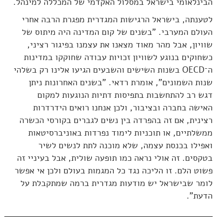
הבינלאומי בישראל במסלול האקדמי של המכללה למינהל.
לטענתה, בישראל הרגישות המגדרית מפגרת הרבה אחרי
העולם המערבי. "בשנים של קום המדינה היה מיתוס של
שוויון, אבל מהר מאוד מצאנו את עצמנו בפיגור רציני,
כשחוקים בנוגע לשוויון זכויות עבודה שחוקקו במדינות
ה־OECD בשנות השישים והשבעים הגיעו אלינו רק בשלהי
שנות השמונים", אומרת רדאי. "בשנים האחרונות ניתן
דגש רב להתחשבות בתפיסות דתיות הנוגעות למקום
האישה בחברה ובציבור, ולכן אנחנו רואים הידרדרות
רצינית, אם זה בהפרדה בין נשים לגברים בקורסי הכשרה
ממשלתיים, או תוכניות לימוד נפרדות באוניברסיטאות
ואפילו בכנסת עצמה, שלא מוכנה לתת לנשים לשיר
בטקסים. זה אולי נראה כמו תופעה שולית, אבל בעיניי זה
פשוט הלם. זו הליכה נגד כל המגמות בעולם ולכן אי אפשר
לומר שבישראל יש מודעות מגדרית ברמה שמתקבלת על
הדעת".