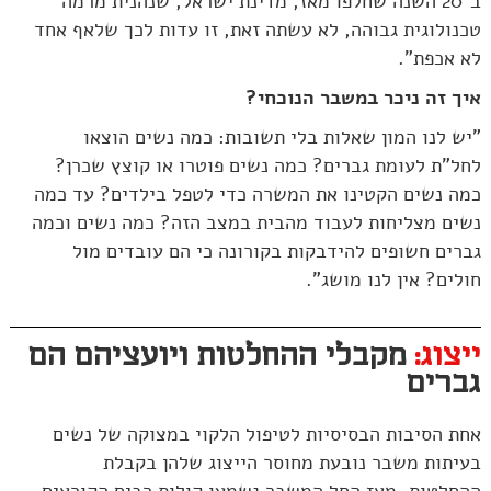
ב־20 השנה שחלפו מאז, מדינת ישראל, שנהנית מרמה
טכנולוגית גבוהה, לא עשתה זאת, זו עדות לכך שלאף אחד
לא אכפת".
איך זה ניכר במשבר הנוכחי?
"יש לנו המון שאלות בלי תשובות: כמה נשים הוצאו
לחל"ת לעומת גברים? כמה נשים פוטרו או קוצץ שכרן?
כמה נשים הקטינו את המשרה כדי לטפל בילדים? עד כמה
נשים מצליחות לעבוד מהבית במצב הזה? כמה נשים וכמה
גברים חשופים להידבקות בקורונה כי הם עובדים מול
חולים? אין לנו מושג".
ייצוג:
מקבלי ההחלטות ויועציהם הם
גברים
אחת הסיבות הבסיסיות לטיפול הלקוי במצוקה של נשים
בעיתות משבר נובעת מחוסר הייצוג שלהן בקבלת
ההחלטות. מאז החל המשבר נשמעו קולות רבים הקוראים