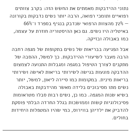
נתוני ההידבקות מאמתים את החשש הזה: בקרב צוותים
רפואיים ותומכי רפואה, הרבה יותר נשים נדבקות בקורונה
— 72% מהצוות הרפואי שנדבק בנגיף בספרד ו־66%
באיטליה היו נשים. גם כאן ההיסטוריה חוזרת על עצמה,
כמו באבולה ובזיקה.
אבל הפגיעה בבריאות של נשים בתקופות של מגפה רחבה
הרבה מעבר לשיעורי ההידבקות. כך למשל, ההסבה של
מתקנים לצורך הטיפול במגפה ומגבלות התנועה לצמצום
ההדבקה פוגעות בגישה לשירותי בריאות לאישה ושירותי
בריאות מינית. במקומות כמו סיירה ליאון, למשל, יותר
נשים מתו מסיבוכים בלידה מאשר מהידבקות באבולה
בשיא שנות המגפה. כמו כן, נשים רבות סבלו מטראומות
פסיכולוגיות קשות וממושכות בגלל החרדה הבלתי פוסקת
להדביק את ילדיהן בווירוס, כמי שהיו המטפלות היחידות
בחולים.