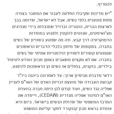
להחריף.
"יש מדינות שקיבלו החלטה לעבור את המשבר בצורה
פחות פוגענית כלפי נשים. אבל לא ישראל, שדומה בכך
לארצות הברית, הונגריה וברזיל שמובלות בידי מנהיגים
מצ'ואיסטים, שנוטים להקטין ולפגוע במוסדות
הדמוקרטיה דרך קבע. וזה מה שפוגע בשוויון של נשים
בחברה. בתקופות של מיתון כלכלי הדברים הראשונים
שנפגעים קשורים לשוויון הזדמנויות אמיתי של נשים
בחברה. אם לא מקצים משאבים באופן מכוון ומודע לטיפול
בילדים, בזקנים, בחולים אז נשים הן הראשונות להיפגע.
רדאי מדברת מניסיון ארוך: עד לאחרונה כיהנה כיו"ר
קבוצת העבודה של מועצת זכויות האדם של האו"ם לעניין
אפליה נגד נשים, ועוד קודם לכן היתה חברה בוועדת
האו"ם למיגור אפליה מגדרית (CEDAW), וייסדה את
המרכז המשפטי של שדולת הנשים בישראל. כיום היא
עומדת בראש מכון קונקורד לחקר קליטת המשפט