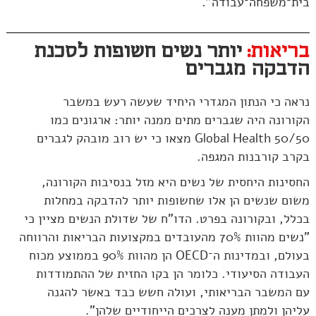
בית־משפחה־עבודה".
בריאות:
יותר נשים חשופות לסכנת
הדבקה מגברים
נראה כי הנתון המגדרי היחיד שעשה רעש במשבר
הקורונה היה שגברים מתים ממנה יותר: ארגונים כמו
Global Health 50/50 מצאו כי יש רוב מובהק לגברים
בקרב קורבנות המגפה.
החסינות היחסית של נשים היא מזל בנסיבות הקורונה,
משום שנשים הן אלו שחשופות יותר להדבקה במחלות
בכלל, ובקורונה בפרט. הדו"ח של שדולת הנשים מציין כי
"נשים מהוות 70% מהעובדים במקצועות הבריאות והרווחה
בעולם, ובמדינות ה־OECD הן מהוות 90% בממוצע מכוח
העבודה הסיעודי. כלומר הן בקו החזית של ההתמודדות
עם המשבר הבריאותי, ועולה חשש כבד באשר להגנה
עליהן ולמתן מענה לצרכים הייחודיים שלהן".