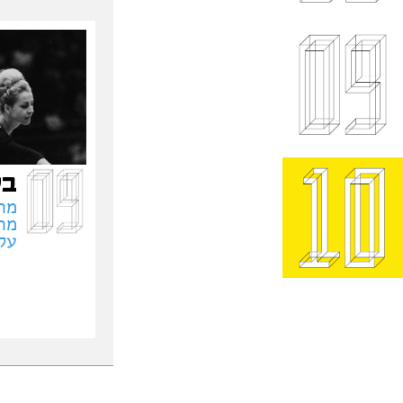
בע
מה
מה
על