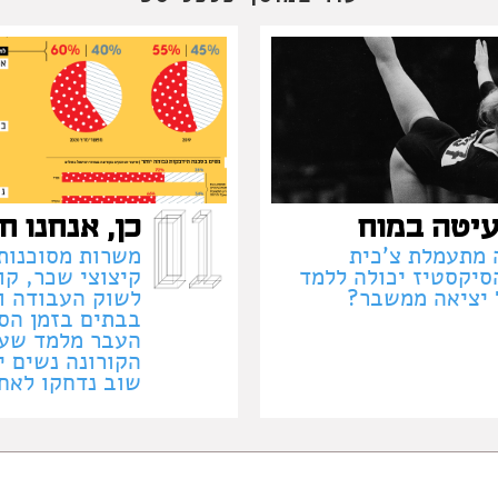
יטה במוח
כן, אנחנו ח
 מתעמלת צ'כית
משרות מסוכנות,
סיקסטיז יכולה ללמד
קיצוצי שכר, קו
 יציאה ממשבר?
לשוק העבודה ו
בבתים בזמן הסג
העבר מלמד שעם
הקורונה נשים י
שוב נדחקו לאח