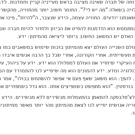
רוחה של חברה שאינה מציבה בראש מעייניה קניין וחמדנות. לדב
ויה בשאלה "מה יש לי?". החומר חשוב יותר מהחוויה, מהקשר
אנחנו יודעים. החוויה עצמה, הידע שנצבר, ה"להיות", פינו א
המתממש הוא הזדמנות להסיט את הכיוון ולחזור להיות חברה שב
 האדם יש המשאב החשוב ביותר ליציאה מהמיתון: ידע.
לם השנייה העולם יצא מהמיתון בזכות שימוש במשאבים כמו נפ
 תעשייתית. אחרי הקורונה, אחרי שכל כך הרבה אנשים איבדו 
העיקרי שיחזיר את העולם למסלולו הוא ידע. ידע על ניהול, על
ולוגיה ומדע. ידע להמונים הוא מה שיסייע לנו להתמודד עם המ
 להפך: הוא משאב שאף פעם אי אפשר להשתמש בכולו", אמר הה
 בורסטין. "הוא מתפשט כשמפיצים אותו. הוא גדל כשמפזרים או
 לצ'סלבסקה להתאמן בהתעמלות מכשירים ללא מכשירים. הידע
ריה אנושית יסייע לנו לצאת מהמיתון מהר יותר מאשר ממיתונים
.