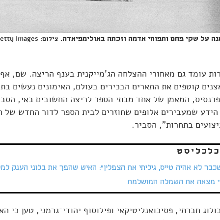
צילום: ullstein bild via Getty Images
ה על שקי פחם ותפוחי אדמה וזכתה באולימפיאדה.
רות עומד גם מאחורי ההצלחה הג'מייקנית בענף הריצה. שם, אף
נים קוטפים את התארים הבכירים בעולם, האימונים נעשים בתנ
פרנסיס, המאמן של אחד מבתי הספר לריצה החשובים באי, הסב
הידע שמעבירים אלופים שחוזרים לבית הספר לדור החדש של ה
צועים בתחרות", הסביר.
כלכליסט
כבר לא אהיה טייס, גיליתי את הצפלין": האיש שהפך את בלוני הענק למ
י מצאה את השמלה המושלמת
ולוג חברתי, פסיכואנליטיקאי ופילוסוף יהודי־גרמני, טען כי הא