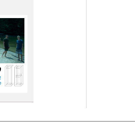
ע
א
ל