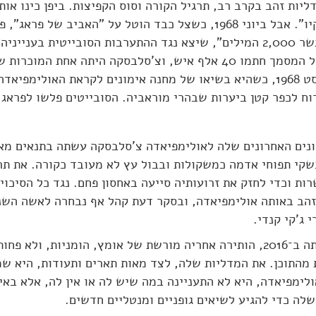
ליות זהב בקרב רב, תרגיל הקורה וסוס הקפיצות. ביפן כינו או
טוקיו". אבל ביוני 1968, כשצל כבד הוטל על "האביב של פ
ואצוליק את "מנשר 2,000 המילים", שיצא נגד ההתערבות הסובייטית בעני
צ'כוסלובקיה. על המסמך חתמו 40 אלף איש, וצ'סלבסקה היתה אחת ה
זה, ב־20 באוגוסט 1968, כשהיא בשיאו של מחנה אימונים לקראת האולימפ
וח לכפר קטן ביערות שבהרי מוראביה. הסובייטים פלשו לפראג,
נים האחרונים שלה לאולימפיאדה צ'סלבסקה עשתה בתנאים מאו
קי תפוחי אדמה כמשקולות ובבול עץ לא מעובד כקורה. את תר
ות וכדי לחזק את זרועותיה סייעה באחסון פחם. נגד כל הסיכוי
הב באותה אולימפיאדה, ובסקר דעת קהל אף נבחרה לאשה השני
 ג'קי קנדי.
צ'סלבסקה, שמתה ב־2016, הותירה אחריה מורשת של אומץ, הומניות, ולא
ת מהתוכן. את המדליות שלה, לצד מאות תארים ותעודות, היא ש
ולימפיאדה, היא לא התעניינה במה שיש לה או אין לה, אלא באי
ה כדי להגיע לשיאים גופניים ומנטליים חדשים.