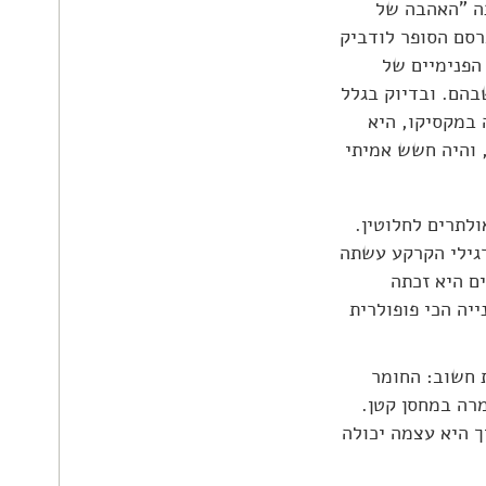
תה "האהבה של
ראג", פרסם הסופר לודביק
יניה הפנימיים של
מוכרות שבהם. ובדיוק בגלל
יאדה במקסיקו, היא
 והיה חשש אמיתי
לתרים לחלוטין.
גילי הקרקע עשתה
ים היא זכתה
יה הכי פופולרית
 פחות חשוב: החומר
מרה במחסן קטן.
ך היא עצמה יכולה