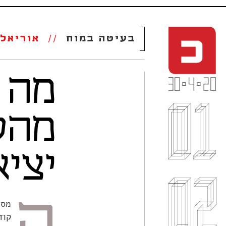
בעיטה במוח
//
אוריאל
מה 
מהס
יצי
ה