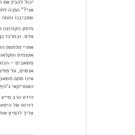
יכול להבין את 
אני?" הפכה לתל
שסביבנו וממה ש
מיתון הקורונה 
אדם. ובמרכז בן
אחרי מלחמת העו
אטומית וחקלאות
משאבים — הכוח 
אנשים, על פסיכ
אינו סתם משאב.
האמריקאי ג'וזף
הידע הרב סייע
דורות של היסטו
צריך להפיץ אותו