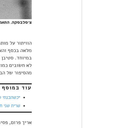
צ'סלבסקה. התאמנ
הוויתור על מות
מלאה בכסף והאצ
במיוחד. סטיבן 
לא חשובים כמו 
מהסיפור של הבי
עוד במוסף 
"כשהבנתי ש
שרית שני ח
אריך פרום, פסיכ