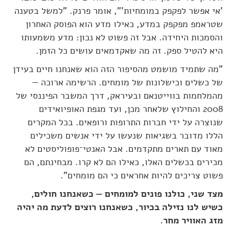
'אי אפשר לפקפק במומחיות'", אומר פרנק. "למשל בטענה
שטראמפ מפקפק במדע, כאילו מדע הוא הפוסק האחרון
והסמכות היחידה. אבל זה פשוט לא נכון: מדע משמעותו
היא להטיל ספק. זה מה שאקדמאים עושים כל הזמן.
"מה שתמיד מושמט מהסיפור הזה הוא שאנחנו חיים בעידן
של כשלים וכישלונות של מומחים. הרשימה ארוכה —
מהמלחמות בווייטנאם ובעיראק, דרך המשבר הפיננסי של
2008 והחילוץ שלאחר מכן, ועד מגפת האופיואידים
שנוצרה על ידי חברות התרופות ורופאים. בכל המקרים
הללו מדובר בשגיאות שנעשו על ידי אנשים משכילים
מאוד עם תארים מתקדמים. אבל האנטי־פופוליסטים לא
מכירים בכשלים האלו, כאילו הם לא קרו. מבחינתם, הם
פשוט צריכים להיות אחראים כי הם מומחים".
מצד שני, כולנו פונים למומחים — כשאנחנו חולים,
כשיש לנו נזילה בכיור, כשאנחנו רוצים לדעת מה יהיה
מזג האוויר מחר.