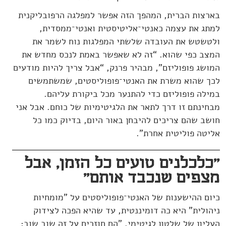
בארצות הברית, המהפך הזה אפשר למפלגה הרפובליקנית
למתג את עצמה כאנטי־אליטיסטית ואנטי־ממסדית,
ולטשטש את העובדה שלשתי המפלגות נוח לשמר את
המצב כפי שהוא. “זה לא שאפשר באמת לנכס מחדש את
המושג פופוליזם”, מבהיר פרנק, “אבל צריך להיות מודעים
לכך שהוא משרת את האנטי־פופוליסטים, שמשתמשים
במילה פופוליזם כדי להתנער מכל ביקורת עליהם.
מבחינתם זו דרך לתאר את הלגיטימיות של כוחם. אבל אני
חושב שהם צריכים להיבחן באור היום, בדיוק כמו כל
אליטה פוליטית אחרת”.
"כלכלנים טועים כל הזמן, אבל
מצפים שנכבד אותם"
כיום ההישענות של האנטי־פופוליסטים על "מומחיות
ניהולית" היא כה דומיננטית, עד שהיא הפכה לצידוק
העליון של שלטון לגיטימי. "הם חוזרים על זה שוב שוב: