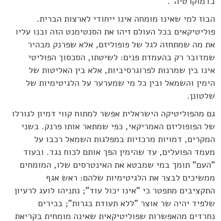
בדמוקרטיה".
הבוז למי שאינו מומחה אינו ייחודי לארצות הברית.
פוליטיקאים בכל העולם זיהו את הסנטימנט הזה ובנו עליו
את מה שמתחזה לגל של פופוליזם, אלא שפרנק מבהיר
שמדובר רק בהעמדת פנים: לשיטתו, הסכסוך הפוליטי
אינו בין שמרנות לפרוגרסיביות, אלא בין האליטות של
הימין והשמאל ובין כל מי שמערער על הלגיטימיות של
שלטונן.
גם מהפוליטיקה הישראלית אפשר למתוח קווי דמיון לגורלו
של הפופוליזם האמריקאי, כפי שמתאר אותו פרנק. בשני
המקרים, דמויות מרכזיות במפלגות השמאל רכבו על
מעמד הפועלים, עד שהימין הפך אותם לכוח נגד. ובעוד
"העם" תומך במי שמבטא את האינטרסים שלו, המומחים
ממשיכים לבצר את הלגיטימיות שלהם: ראש אגף
התקציבים מתפטר כי "אינו יכול עוד"; נתניהו לועג לרעיון
שלפיד יהיה שר אוצר "ללא תעודת בגרות"; בכירים
נחרדים מהאפשרות שפוליטיקאית שאינה מומחית בקריאת