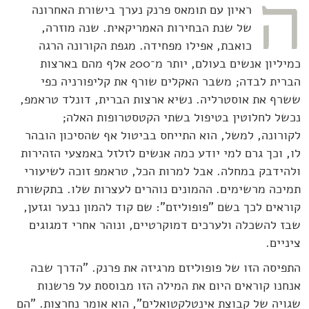
ה
ראיון עם תומאס פרנק נערך בישורת האחרונה
של שנת הבחירות האמריקאית. שנה מוזרה,
כואבת, אפילו מפחידה. מגפת הקורונה הרגה
כמיליון אנשים בעולם, יותר מ־200 אלף מהם בארצות
הברית לבדה; משבר האקלים שורף את קליפורניה כפי
ששרף את אוסטרליה. נשיא ארצות הברית, דונלד טראמפ,
נכשל לחלוטין בטיפול בשתי הקטסטרופות האלה;
לקורונה, למשל, הוא התייחס בביטול אף שהסיכון הובהר
לו, וכך גרם למי יודע כמה אנשים לזלזל באמצעי הזהירות
ולהידבק במחלה. אבל למרות הכל, טראמפ זוכה לשיעורי
תמיכה מרשימים. ההמונים נוהרים לעצרות שלו. בתקשורת
קוראים לכך בשם "פופוליזם": שם קוד להמון נבער וגזען,
שבז להשכלה ולערכים דמוקרטיים, ונוהר אחרי דמגוגים
ציניים.
התפיסה הזו של פופוליזם מרגיזה את פרנק. "הדרך שבה
אנחנו קוראים היום את המילה הזו מבוססת על פרשנות
שגויה של קבוצת אינטלקטואלים", הוא אומר נחרצות. "הם