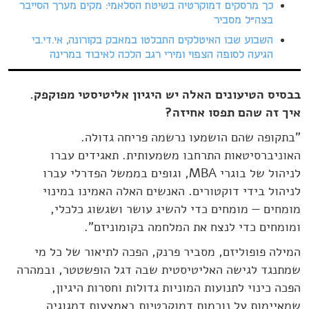
כך מרסקים דמוקרטיה בשיטת הסלאמי: מקים מערך הסייבר
בצה"ל מסביר
השבוע שבו האיטלקים התבלטו במאבק בקורונה, אי.די.בי
הגיעה לסופה הצפוי ומירי רגב הלכה לאיבוד במרינה
בבסיס הטיעונים האלה יש היגיון אליטיסטי מפוקפק.
איך זה שהם תפסו אחיזה?
"בתקופה שהם הושמעו נרשמה פריחה גדולה.
האוניברסיטאות התרחבו משמעותית. תאגידים עברו
לניהול של בוגרי MBA, וגופים בממשל הפדרלי עברו
לניהול בידי דוקטורים. האנשים האלה האמינו במינוי
מומחים — מומחים כדי להשיג עושר ושגשוג כלכלי,
ומומחים כדי לנצח את המלחמה בקומוניזם".
המילה פופוליזם, מסביר פרנק, הפכה לתיאור של כל מי
שמתנגד לגישה האליטיסטית שבה דגל הופשטטר, ובמהרה
הפכה כינוי לתנועות המוניות גדולות וחסרות היגיון,
שמאיימות על נורמות דמוקרטיות באמצעות דמגוגיה