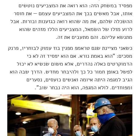
מפסיד במשחק הזה: הוא רואה את המצביעים נוטשים
אותו, אבל מאשים בכך את המצביעים עצמם — את חוסר
ההשכלה שלהם, את מה שהוא רואה כגזענות ובורות. אבל
לרוע מזלו של השמאל, המצביעים הללו מזהים שהוא
מתנשא עליהם. והם מתעבים את זה.
כשאני מציינת שגם טראמפ מפגין בוז עמוק לבוחריו, פרנק
מסכים: "הוא באמת נורא. אם הוא יפסיד זה לא כי
הדמוקרטים כאלה נהדרים, אלא משום שנשיא לא יכול
לפשל באופן חמור כל כך ולהיבחר מחדש. הדרך שבה הוא
הגיב למגפה היתה איומה ואנשים כועסים, נסערים
ומפוחדים. לולא המגפה, הוא היה נבחר שוב".