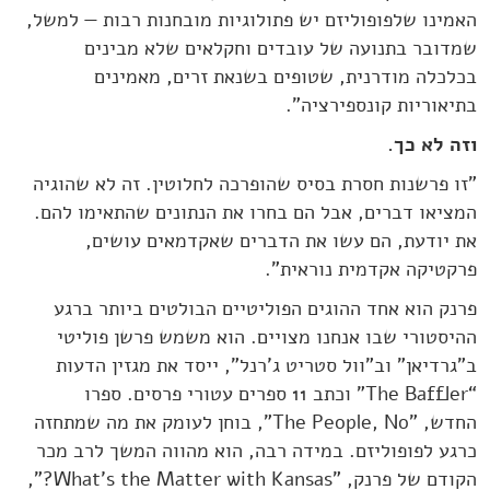
האמינו שלפופוליזם יש פתולוגיות מובחנות רבות — למשל,
שמדובר בתנועה של עובדים וחקלאים שלא מבינים
בכלכלה מודרנית, שטופים בשנאת זרים, מאמינים
בתיאוריות קונספירציה".
וזה לא כך.
"זו פרשנות חסרת בסיס שהופרכה לחלוטין. זה לא שהוגיה
המציאו דברים, אבל הם בחרו את הנתונים שהתאימו להם.
את יודעת, הם עשו את הדברים שאקדמאים עושים,
פרקטיקה אקדמית נוראית".
פרנק הוא אחד ההוגים הפוליטיים הבולטים ביותר ברגע
ההיסטורי שבו אנחנו מצויים. הוא משמש פרשן פוליטי
ב"גרדיאן" וב"וול סטריט ג'רנל", ייסד את מגזין הדעות
“The Baffler” וכתב 11 ספרים עטורי פרסים. ספרו
החדש, "The People, No", בוחן לעומק את מה שמתחזה
כרגע לפופוליזם. במידה רבה, הוא מהווה המשך לרב מכר
הקודם של פרנק, "What's the Matter with Kansas?",