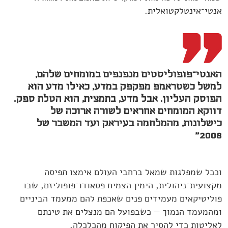
אנטי־אינטלקטואלית.
האנטי־פופוליסטים מנפנפים במומחים שלהם,
למשל כשטראמפ מפקפק במדע, כאילו מדע הוא
הפוסק העליון. אבל מדע, בתמצית, הוא הטלת ספק.
דווקא המומחים אחראים לשורה ארוכה של
כישלונות, מהמלחמה בעיראק ועד המשבר של
2008"
וככל שמפלגות שמאל ברחבי העולם אימצו תפיסה
מקצועית־ניהולית, הימין הצמיח פסאודו־פופוליזם, שבו
פוליטיקאים מעמידים פנים שאכפת להם ממעמד הביניים
ומהמעמד הנמוך — כשבפועל הם מנצלים את טינתם
לאליטות כדי להסיר את הפיקוח מהכלכלה.