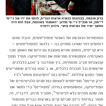
ברק אובמה, בכהונתו כנשיא ארצות הברית, לוחץ את ידו של ג'יימי
דיימון, אז מנכ"ל ג’יי.פי מורגן. “האמנתי באובמה, אבל הוא היה
המשך ישיר של נשיאות בוש".
צילום: רויטרס
המומחיות הנערצת של האנטי־פופוליסטים, והבוז שהם
רוחשים למי שאינו מחזיק בה — כלומר לפופוליסטים —
היא קריטית, משום שהיא מעצבת גם היום את האופן שבו
האקדמיה והתקשורת מפרשות את הפוליטיקה: תמיד מתוך
קונצנזוס סביב מומחיות, בין שמדובר ב־400 כלכלנים
שיוצאים נגד תוכנית כלכלית, או ב־100 גנרלים שמתריעים
מפני הסכם צוללות. "גופים כמו 'וושינגטון פוסט' ו'ניו
יורק טיימס' מתייחסים לעצמם כפרשנים הלגיטימיים של
הפוליטיקה, ומשתמשים במילה 'פופוליזם' כדי לתאר את
מה שהם מזהים כלא לגיטימי", מסביר פרנק. לדבריו, זה
חמור במיוחד כיוון שכיום קיים בארצות הברית מונופול
של דעות: "זו מדינה של 300 מיליון איש אבל אלה שני