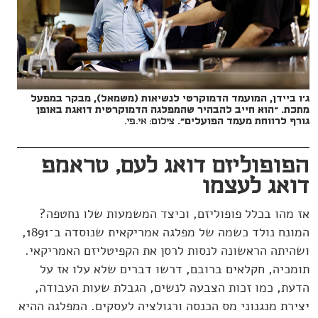
ג'ו ביידן, המועמד הדמוקרטי לנשיאות (משמאל), מבקר במפעל
מתכת. “הוא חייב להבהיר שהמפלגה הדמוקרטית דואגת באופן
גורף לרווחת מעמד הפועלים".
צילום: אי.פי.
הפופוליזם דואג לעם, טראמפ
דואג לעצמו
אז מהו בכלל פופוליזם, וכיצד המשמעות שלו נחטפה?
המונח נולד כשמה של מפלגה אמריקאית שנוסדה ב־1891,
ושהיתה הראשונה לנסות לרסן את הקפיטליזם האמריקאי.
תומכיה, חקלאים ברובם, דרשו דברים שלא עלו אז על
הדעת, כמו זכות הצבעה לנשים, הגבלת שעות העבודה,
יצירת מנגנוני מס הכנסה ורגולציה לעסקים. המפלגה ההיא