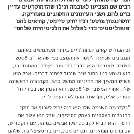
רבים שם הצביעו לאובמה וגילו שהדמוקרטים עדיין
בזים להם, ושני העיתונים החשובים באמריקה,
'וושינגטון פוסט' ו'ניו יורק טיימס', קוראים להם
'פופוליסטים' כדי לשלול את הלגיטימיות שלהם"
גם הפוליטיקאים הפופולריים ביותר משתמשים באותם
מנגנונים שנועדו לשמר את המצב כפי שהוא. "ב־2008
חשבתי שאובמה הוא הדבר הכי טוב בעולם. האמנתי בו,
הוא נשמע כמו בחור טוב שיכול לפתור דברים. אבל הוא
פשוט המשיך את מדיניות ממשל בוש. בקדנציה הראשונה
שלו, אחרי המשבר של 2008, הוא הזמין את בכירי וול
סטריט אליו, אף אחד מהם לא הועמד לדין.
"בקדנציה השנייה שלו הוא היה יכול לאכוף את חוקי
ההגבלים העסקיים בעמק הסיליקון, אבל הוא עשה את
ההפך. הוא הביא לקבינט שלו אנשים כמוהו, עם דוקטורט,
עם פרסים מפוארים, חברים מכובדים בדיסציפלינות שלהם