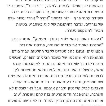
דוגמאות לכך אפשר לראות, למשל, ב"ניו דיל", שמתכנניו
נתפסו כתימהונים חסרי אחריות, או במערכת כיפת ברזל
שקידם עמיר פרץ — שר ביטחון "אזרחי" אחרי עשור שלם
של גנרלים, שזכה לקיתונות של לעג כשהביט בטעות
מבעד למשקפת סגורה.
"בעשור האחרון האי־שוויון הולך ומעמיק", אומר פרנק.
"החזרנו לאחור את מדינת הרווחה, פירקנו איגודים
מקצועיים, ונתנו לוול סטריט לקבל החלטות עבור כולם.
התוצאה היא שעולמו של מעמד הביניים התפרק, ואנשים
מוטרדים מכך שאורח חייהם נהרס. זו לא הגזמה: קנזס
סיטי, למשל, נראית טוב, אבל אם תצאי מהמטרופולין
לכפרים ולעיירות, תראי חורבות. אורח החיים של האנשים
שם מסתיים, והם יודעים את זה. רבים מהאנשים האלה
הצביעו לביל קלינטון ולברק אובמה, אבל ראו שכלום לא
השתנה, שהמפלגה הדמוקרטית בזה להם ואומרת 'טוב,
אורח החיים הזה מיושן וצריך למות'. זו לא גישה שתצליח