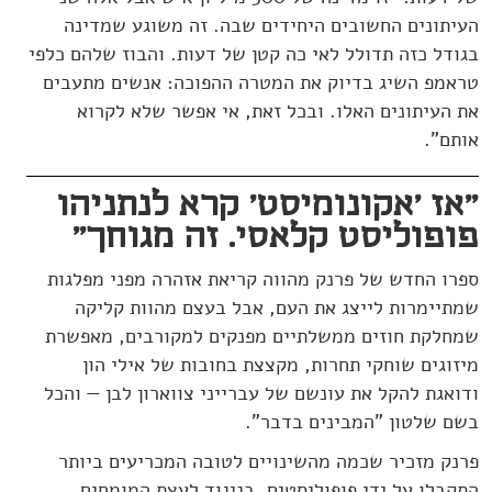
העיתונים החשובים היחידים שבה. זה משוגע שמדינה
בגודל כזה תדולל לאי כה קטן של דעות. והבוז שלהם כלפי
טראמפ השיג בדיוק את המטרה ההפוכה: אנשים מתעבים
את העיתונים האלו. ובכל זאת, אי אפשר שלא לקרוא
אותם".
"אז 'אקונומיסט' קרא לנתניהו
פופוליסט קלאסי. זה מגוחך"
ספרו החדש של פרנק מהווה קריאת אזהרה מפני מפלגות
שמתיימרות לייצג את העם, אבל בעצם מהוות קליקה
שמחלקת חוזים ממשלתיים מפנקים למקורבים, מאפשרת
מיזוגים שוחקי תחרות, מקצצת בחובות של אילי הון
ודואגת להקל את עונשם של עברייני צווארון לבן — והכל
בשם שלטון "המבינים בדבר".
פרנק מזכיר שכמה מהשינויים לטובה המכריעים ביותר
התקבלו על ידי פופוליסטים, בניגוד לעצת המומחים.