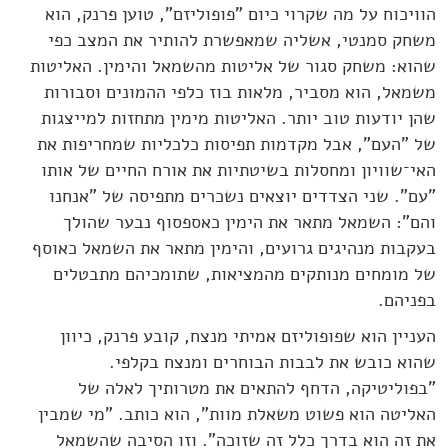
הוויכוח על מה שקרוי כיום "פופוליזם", טוען פרנק, הוא
משחק סמנטי, אשליה שמאפשרת להותיר את המצב כפי
שהוא: משחק סגור של אליטות מהשמאל והימין. האליטות
משמאל, הוא מסביר, מלאות בוז כלפי ההמונים וסבורות
שהן יודעות טוב יותר. האליטות מימין מתחזות למייצגות
של "העם", אבל מקדמות תפיסות כלכליות שמחריפות את
האי־שוויון ומחסלות בשיטתיות את אורח החיים של אותו
"עם". שני הצדדים יוצאים נשכרים מתפיסה של "אנחנו
והם": השמאל מתאר את הימין כאספסוף נבער שהולך
בעקבות מנהיגים גרועים, והימין מתאר את השמאל כאוסף
של מומחים מנותקים מהמציאות, שתומכיהם מתבטלים
בפניהם.
העניין הוא שפופוליזם אמיתי מנצח, קובע פרנק, כיוון
שהוא כובש את לבבות הבוחרים ומנצח בקלפי.
"בפוליטיקה, הדחף להתאים את מטרותיך לאלה של
האליטה הוא פשוט משאלת מוות", הוא כותב. "מי שמבין
את זה הוא בדרך כלל זה שזוכה". וזו הסיבה שהשמאל