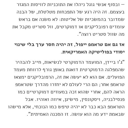
— ובסוף אנשי גוגל ניהלו את התוכניות לוויסות המגזר
בעצמם. זה היה רגע של התפכחות מטלטלת, של הבנה
שמדובר בהמשכיות של אליטות: לא משנה אם בראש
עומדים רפובליקנים או דמוקרטים, וול סטריט מקבל את
מה שוול סטריט רוצה".
אז גם אם טראמפ ייפול, זה יהיה חסר ערך בלי שינוי
יסודי בפוליטיקה האמריקאית.
"ג'ו ביידן, המועמד הדמוקרטי לנשיאות, חייב להבהיר
שהמפלגה הדמוקרטית דואגת באופן גורף לרווחת מעמד
הפועלים. אם הוא לא יעשה את זה, הרפובליקנים ימצאו
טראמפ אחר; הם הרי לעולם לא יחזרו מהדרך שטראמפ
הראה להם, אחרי שהוא זכה במעוזים דמוקרטיים כמו
פנסילבניה, ויסקונסין, מישיגן, איווה ואוהיו. אבל
הטראמפ הבא כבר לא יהיה טיפש כמו הנוכחי, אלא מישהו
שבאמת ידע מה הוא עושה. זו הסכנה האמיתית".