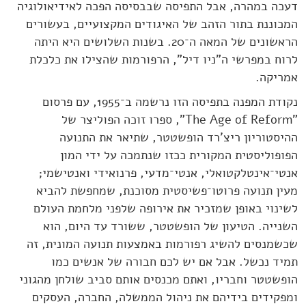
דעכה במהרה, אבל התפיסה שבבסיסה הפכה לאידיאולוגיה
המכוננת בתור הזהב של האיגודים המקצועיים, בעשורים
הראשונים של המאה ה־20. בשנות השלושים היא היתה
לרוח במפרשי ה"ניו דיל", הרפורמות שהצילו את כלכלת
אמריקה.
נקודת המפנה בתפיסה הזו נרשמה ב־1955, עם פרסום
"The Age of Reform", ספרו זוכה הפוליצר של
ההיסטוריון ריצ'רד הופשטטר, שתיאר את התנועה
הפופוליסטית המקורית ככזו שנתמכה על ידי המון
אנטי־אינטלקטואלי, אנטי־מדעי, פרנואידי ואנטישמי;
מעין תנועה פרוטו־פשיסטית מסוכנת, שמחפשת להביא
לשינוי באופן שמזכיר את אירופה שלפני מלחמת העולם
השנייה. הטיעון של הופשטטר, ששורד עד היום, הוא
שכשמנסים להשיג רפורמות באמצעות תנועה המונית, זה
תמיד נכשל. אבל אם יש לכם חבורה של אנשים כמו
הופשטטר וחבריו, ואתם מכנסים אותם סביב שולחן מהגוני
ומפקידים בידיהם את ניהול הממשלה, החברה, העסקים