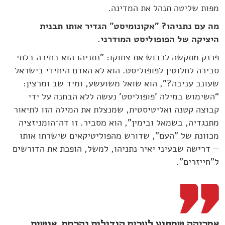
מפות שליטה תנהל את המדינה.
מה עם נתניהו? "אקונומיסט" הגדיר אותו תבנית
היציקה של הפופוליסט המודרני.
פרנק מתקשה לכבוש את צחוקו: "נתניהו הוא בחירה בלתי
סבירה לחלוטין לפופוליסט. הוא לא האדם היחידי בישראל
שעונב עניבה?", הוא שואל משועשע, ומיד שב ומרצין:
“השימוש במילה 'פופוליסט' נעשה ללא הבחנה על ידי
קבוצה קטנה ואליטיסטית, שמנצלת את המילה הזו לתיאור
מתנגדיה, בשמאל ובימין", הוא מסביר. זו דה־הומניזציה
מכוונת של "העם", שדורש מהפוליטיקאים שישרתו אותו
— דרישה שבעיני יאיר נתניהו, למשל, הופכת את הדורשים
ל"חייזרים".
אמריקה שמחוץ לערים הגדולות נהרסת. אנשים