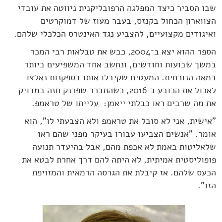
שבו הסביר כיצד המפלגה הרפובליקנית ניווטה את עובדי
הצווארון הכחול בקנזס, בעבר מעוז של דמוקרטים
ואיגודים מקצועיים, להצביע נגד האינטרס הכלכלי שלהם.
הספר ההוא יצא ב־2004, כבש את טבלאות רבי המכר
במשך שבועות וחודשים, ונחשב אחד המשפיעים ביותר
במאה הנוכחית. המעטים שקיבלו אותו בספקנות נאלצו
לאכול את הכובע ב־2016, כשהתברר שפרנק חזה במדויק
את מה שרבים ראו כבלתי ייאמן: עלייתו של טראמפ.
"אישית, אני לא סובל את טראמפ ולא הצבעתי לו", הוא
אומר. "אנשים הצביעו עבורו בעיקר מפני שהם ראו
שלאליטות באמת לא אכפת מהם, אבל בהיעדר תנועה
פופוליסטית אמיתית, לא היתה להם דרך אחרת לבטא את
הכעס שלהם. אז קיבלת את הגרסה הרמאית והמזויפת
הזו".