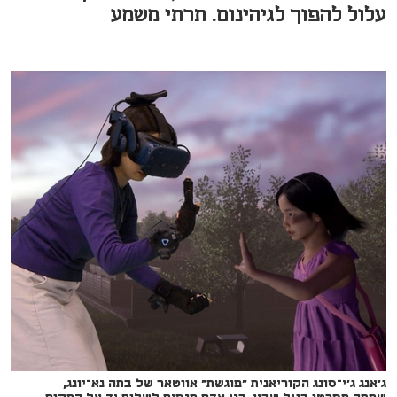
עלול להפוך לגיהינום. תרתי משמע
ג'אנג ג'י־סונג הקוריאנית "פוגשת" אווטאר של בתה נא־יונג,