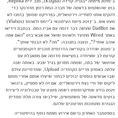
ב־2016 פיתחה יבגניה קוידה (Kuyda), מנכ"לית Replika,
בוט שהשתמש בדאטה של חברה המת רומן מזורנקו כדי
להקים אותו לתחייה וירטואלית, בפרויקט שמשך בזמנו לא
מעט אש. ב־2017 פיתח העיתונאי ג'יימס ולאהוס (Vlahos)
את DadBot שעשה דבר דומה עם אביו המת. בכתבת וידיאו
באתר Wired מתועד ולאהוס שואל את אבא־בוט "האם אתה
אוהב אותי?", ונענה בתגובה: "מה? לא הבנתי אותך".
ב־2020 שודרה בקוריאה הדרומית תוכנית דוקומנטרית
קורעת לב שאיחדה במציאות מדומה אם מתאבלת עם
אווטאר של בתה, שמתה מסרטן בגיל שבע. באותה שנה
עלתה באמזון פריים הקומדיה Upload, שמדמיינת עולם
שבו אנשים גוססים יכולים לבחור שיעלו אותם אחרי מותם
ליקום של חיי נצח וירטואליים. אם זה לא מספיק, בינואר
2021 נודע שמיקרוסופט רשמה פטנט על טכנולוגיה ליצירת
בוטים מדאטה של משתמשים, שילבשו צורה תלת־ממדית
הנגזרת מתמונות וסרטונים שלהם.
בספטמבר האחרון נרשם אירוע מפתח נוסף בהיסטוריה