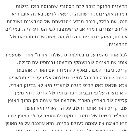
מדענים החוקר כוכב לכת מסתורי שמכוסה כולו בישות
דמוית אוקיינוס. הישות הזו, שאין לדעת באיזה אופן היא
חיה, אם בכלל, כורה מידע מתודעתם של המדענים ושולחת
אליהם יצורים דמויי אנוש שעוצבו לפי המידע הזה. במילים
אחרות, האוקיינוס יצר בוט AI מהדאטה שבמוחותיהם של
המדענים.
לכל אחד מהמדענים בסולאריס נשלח "אורח" אחר, שמעמת
אותו עם האימה שבמעמקי תודעתו וביחסיו עם הזולת.
קריס, גיבור הספר, נאלץ להתמודד עם האריי, אהובתו
המתה שחזרה כביכול לחיים ונשלחה אליו על ידי סולאריס.
אלא שלאט לאט קריס מגלה שהאריי היא לא בדיוק האריי.
היא נוצרה על פי תבנית זיכרונותיו של קריס. זוהי מעין
קליפה של האריי; האריי שיודעת את עצמה רק מתוך האופן
שבו קריס ראה אותה וחשב עליה. האריי היא ההפך
מהצ'ט־בוטים של ימינו. במקום להתעצב על פי האופן שבו
היא הציגה את עצמה לעולם בחייה, היא עוצבה על פי האופן
שבו היא נתפשה על ידי הזולת, במקרה זה בן זוגה. אם