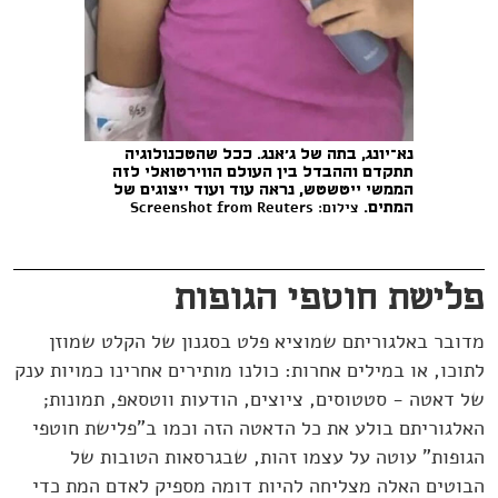
נא־יונג, בתה של ג'אנג. ככל שהטכנולוגיה
תתקדם וההבדל בין העולם הווירטואלי לזה
הממשי ייטשטש, נראה עוד ועוד ייצוגים של
צילום: Screenshot from Reuters
המתים.
פלישת חוטפי הגופות
מדובר באלגוריתם שמוציא פלט בסגנון של הקלט שמוזן
לתוכו, או במילים אחרות: כולנו מותירים אחרינו כמויות ענק
של דאטה - סטטוסים, ציוצים, הודעות ווטסאפ, תמונות;
האלגוריתם בולע את כל הדאטה הזה וכמו ב"פלישת חוטפי
הגופות" עוטה על עצמו זהות, שבגרסאות הטובות של
הבוטים האלה מצליחה להיות דומה מספיק לאדם המת כדי