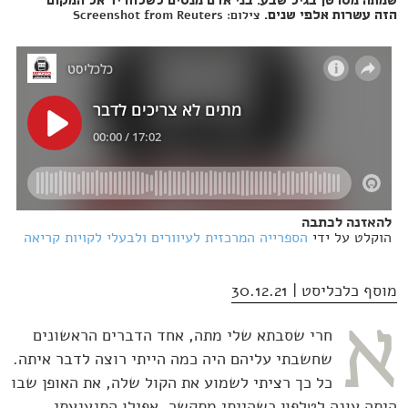
שמתה מסרטן בגיל שבע. בני אדם מנסים לשלוח יד אל המקום
צילום: Screenshot from Reuters
הזה עשרות אלפי שנים.
להאזנה לכתבה
הוקלט על ידי
הספרייה המרכזית לעיוורים ולבעלי לקויות קריאה
מוסף כלכליסט | 30.12.21
א
חרי שסבתא שלי מתה, אחד הדברים הראשונים
שחשבתי עליהם היה כמה הייתי רוצה לדבר איתה.
כל כך רציתי לשמוע את הקול שלה, את האופן שבו
היתה עונה לטלפון כשהייתי מתקשר, אפילו התגעגעתי