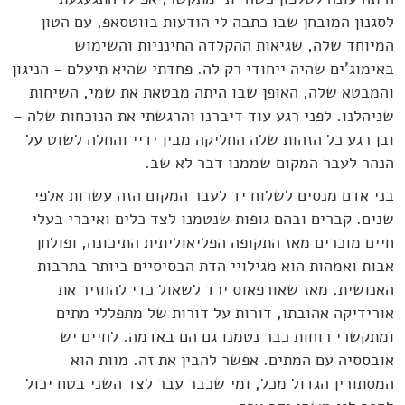
לסגנון המובחן שבו כתבה לי הודעות בווטסאפ, עם הטון
המיוחד שלה, שגיאות ההקלדה החינניות והשימוש
באימוג'ים שהיה ייחודי רק לה. פחדתי שהיא תיעלם - הניגון
והמבטא שלה, האופן שבו היתה מבטאת את שמי, השיחות
שניהלנו. לפני רגע עוד דיברנו והרגשתי את הנוכחות שלה -
ובן רגע כל הזהות שלה החליקה מבין ידיי והחלה לשוט על
הנהר לעבר המקום שממנו דבר לא שב.
בני אדם מנסים לשלוח יד לעבר המקום הזה עשרות אלפי
שנים. קברים ובהם גופות שנטמנו לצד כלים ואיברי בעלי
חיים מוכרים מאז התקופה הפליאוליתית התיכונה, ופולחן
אבות ואמהות הוא מגילויי הדת הבסיסיים ביותר בתרבות
האנושית. מאז שאורפאוס ירד לשאול כדי להחזיר את
אורידיקה אהובתו, דורות על דורות של מתפללי מתים
ומתקשרי רוחות כבר נטמנו גם הם באדמה. לחיים יש
אובססיה עם המתים. אפשר להבין את זה. מוות הוא
המסתורין הגדול מכל, ומי שכבר עבר לצד השני בטח יכול