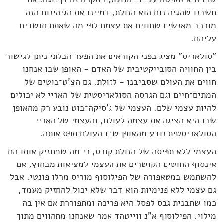
חשבנו שהגיהינום הוא הזולת, דמיינו את הגיהינום הזה
מורכב מאנשים שחווים את עצמם לפי מה שאתם חושבים
עליהם.
"סולאריס" מציג בפני הקוראים את הפער הבלתי ניתן לגישור
בין החוויה הסובייקטיבית של האדם - האופן שבו אנחנו
חווים את העולם שסביבנו - לזולת. גם הצ'ט־בוטים של
המתים־חיים וגם הגרסה הסולאריסטית של האריי לא יכולים
להיות עצמי שלם. העצמי של ג'סיקה־בוט נובע רק מהאופן
שבו היא הציגה את עצמה לעולם, והעצמי של האריי
הסולאריסטית נובע מהאופן שבו העולם תפס אותה.
העצמי ללא תפיסה של הזולת קורס, כי מה שמחזיק אותו הם
אינסוף החוטים הקושרים את העצמי למציאות מבחוץ, אם
להשתמש במטאפורה של הפילוסוף מוריס מרלו פונטי. אבל
גם עצמי ללא פנימיות הוא דבר שלא יכול להחזיק מעמד,
כמו שתבנית גבס לפסל היא פריכה ומתפוררת אם אין בה
מילוי. הפילוסוף א"נ ווייטהד אמר שאנחנו מתהווים מתוך