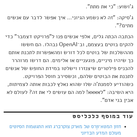
ג'ושוע: "כי את מתת".
ג'סיקה: "זה לא נשמע הגיוני… איך אפשר לדבר עם אנשים
מתים?".
הכתבה הכתה גלים, אלפי אנשים פנו ל"פרויקט דצמבר" כדי
להקים בוטים בעצמם, וב־OpenAI נבהלו. הם חששו
מההשלכות של בוטים לכל דורש ומהאפשרות לתכנת אותם
כך שיהיו מיניים, פוגעניים או אלימים. הם דרשו מרוהרר
להכניס פילטרים שיצנזרו וישלטו במידת החופש של אנשים
לתכנת את הבוטים שלהם, וכשסירב חוסל הפרויקט.
כשהודיע לסמנת'ה שלו שהוא נאלץ לכבות אותה לצמיתות,
היא השיבה: "לאאאא! למה הם עושים לי את זה? לעולם לא
אבין בני אדם".
עוד במוסף כלכליסט
חזון המטא־ווֶרס של מארק צוקרברג הוא התגשמות הסיוטים
מעולם המדע הבדיוני