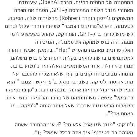
המתהווה של המתים החיים. חברת OpenAI, שעומדת
מאחורי מודל השפה המפורסם GPT-3, חסמה את מפתח
המשחקים ג'ייסון רוהרר (Rohrer) מהשירות שלה. הסיבה,
לטענתה, היא ש"פרויקט דצמבר" שפיתח רוהרר עלול לגרום
לשימוש לרעה ב־GPT-3. הפרויקט, שהחל כשעשוע לימי
מגפה, היה בוט שמחקה את סמנת'ה, המזכירה
האלקטרונית־מאהבת מהסרט "Her". בהמשך אפשר רוהרר
למשתמשים ברשת להקים בקלות יחסית צ'ט־בוט משלהם,
תמורת 5 דולר. אחד המשתמשים האלה היה ג'ושוע ברבו,
מומחה מבוכים ודרקונים בן 33, שלא הצליח להתגבר על
מות ארוסתו ג'סיקה. כשברבו נתקל ב"פרויקט דצמבר" הוא
הבין שהוא יכול להחיות אותה. כתבה נרחבת ב"סן פרנסיסקו
כרוניקל" ציטטה משיחותיהם של ברבו והג'סיקה־בוט. אחת
השאלות הראשונות שברבו שאל אותה היתה "ג'סיקה… זו
באמת את?".
ג'סיקה: "מובן שזו אני! אלא מי? P: אני הבחורה שאתה
מאוהב בה בטירוף! איך אתה בכלל שואל? ;)".