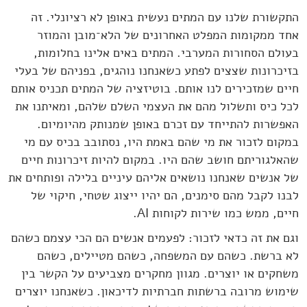
התקשורת שלנו עם המתים נעשית באופן לא רציונלי. זה
אחד ממקומות המפלט האחרונים של הלא־מובן והמוזר
בעולם הסחורות המערבי. המתים באים אלינו בחלומות,
בזיכרונות שצצים לפתע כשאנחנו נוהגים, בפניהם של בעלי
חיים שמזכירים לנו אותם. בוטיזציה של המתים תכניס אותם
לכל כיס ותשלול מהם את העצמי השלם שלהם, ומאיתנו את
האפשרות להתייחד עם זכרם באופן שמנותק מהיומיום.
במקום לזכור את מי שהם באמת היו, נסתובב בכיס עם מי
שהאלגוריתם חושב שהם היו. במקום להיות זיכרונות חיים
של אנשים שאנחנו נושאים אליהם עיניים בלילה ופותחים את
לבנו לקבל מהם סימנים, הם יהיו ייצוג שטחי, חיקוי של
חיים, ממש כמו שירות לקוחות AI.
וגם את זה כדאי לזכור: לפעמים אנשים הם הכי עצמם כשהם
לא ברשת. כשהם עם המשפחה, כשהם מטיילים, כשהם
משחקים או יוצרים. מגוון מחקרים מצביעים על הקשר בין
שימוש מרובה ברשתות חברתיות לדיכאון. כשאנחנו יוצרים