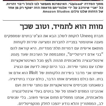
מתוך הסדרה "Upload". האינטרנט מאפשר לנו לנהל ריבוי זהויות.
כל "אני" שיורכב על ידי אלגוריתם מדאטה הזה ישקף רק פן אחד
של הזהות שלנו
צילום: Amazon Studios
מוות הוא לתמיד, וטוב שכך
חברת Uneeq לוקחת לשלב הבא את הצ'ט־בוטים שמספקים
מענה אוטומטי בפנייה לחברות ומציעה שירות לקוחות
מותאם אישית עם דמויות תלת־ממדיות. היא קוראת להם
"בני אדם דיגיטליים", ומתבססת על הערכות שעד 2025
אינטליגנציה מלאכותית תהווה 95% מכל האינטראקציות
שלנו עם נותני שירות. כבר היום קשה לדעת אם הנציג
שאיתו אני מדבר בשירות הלקוחות של Wolt הוא אדם או
בוט. הם כולם נשמעים אותו הדבר, כולם עברו בוטיזציה.
כשאנחנו מכניסים אינטראקציות עם נותני שירות ועם
אהובינו המתים לאותו סל של בוטים בעלי אינטליגנציה
מלאכותית, אנחנו מחסלים תחום אנושי חשוב. בלי שנשים
לב, המסתורין והלא נודע יהפכו לחלק מהקפיטליזם.