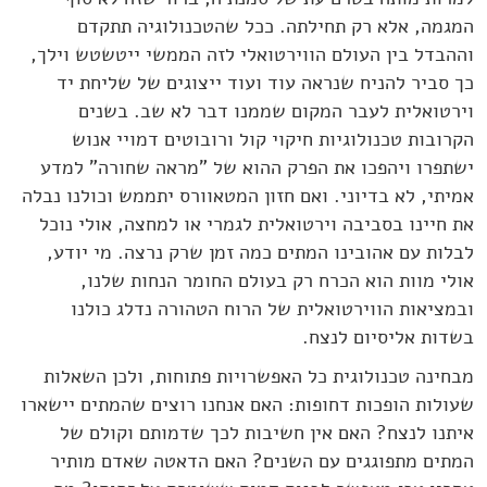
המגמה, אלא רק תחילתה. ככל שהטכנולוגיה תתקדם
וההבדל בין העולם הווירטואלי לזה הממשי ייטשטש וילך,
כך סביר להניח שנראה עוד ועוד ייצוגים של שליחת יד
וירטואלית לעבר המקום שממנו דבר לא שב. בשנים
הקרובות טכנולוגיות חיקוי קול ורובוטים דמויי אנוש
ישתפרו ויהפכו את הפרק ההוא של "מראה שחורה" למדע
אמיתי, לא בדיוני. ואם חזון המטאוורס יתממש וכולנו נבלה
את חיינו בסביבה וירטואלית לגמרי או למחצה, אולי נוכל
לבלות עם אהובינו המתים כמה זמן שרק נרצה. מי יודע,
אולי מוות הוא הכרח רק בעולם החומר הנחות שלנו,
ובמציאות הווירטואלית של הרוח הטהורה נדלג כולנו
בשדות אליסיום לנצח.
מבחינה טכנולוגית כל האפשרויות פתוחות, ולכן השאלות
שעולות הופכות דחופות: האם אנחנו רוצים שהמתים יישארו
איתנו לנצח? האם אין חשיבות לכך שדמותם וקולם של
המתים מתפוגגים עם השנים? האם הדאטה שאדם מותיר