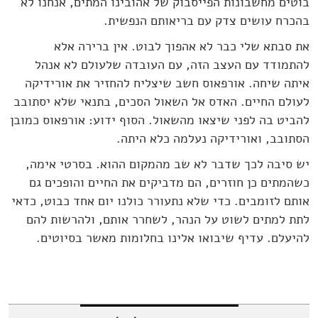
בוטים מחשבונות הפייסבוק של אהובינו המתים, אנחנו לא
בהכרח עושים צדק עם בריאותם הנפשית.
את סבתא שלי כבר לא אהפוך לבוט. אין ברירה אלא
להתמודד עם העצב הזה, עם העובדה שלעולם לא אנהל
איתה שיחה. אורפאוס חשב שיצליח להחזיר את אורידיקה
לעולם החיים. האדס אל השאול הסכים, בתנאי שלא יסתובב
להביט בה לפני שיצאו מהשאול. הסוף ידוע: אורפאוס כמובן
הסתובב, ואורידיקה נעלמה כלא היתה.
יש סיבה לכך שדבר לא שב מהמקום ההוא. בסרטי אימה,
כשהמתים כן חוזרים, הם מדביקים את החיים והופכים גם
אותם לזומבים. כדי שלא נתעורר כולנו יום אחד כבוט, כדאי
לתת למתים לשוט על הנהר, לשחרר אותם, ולהרשות להם
להיעלם. עדיף שיבואו אלינו בחלומות מאשר בסיוטים.