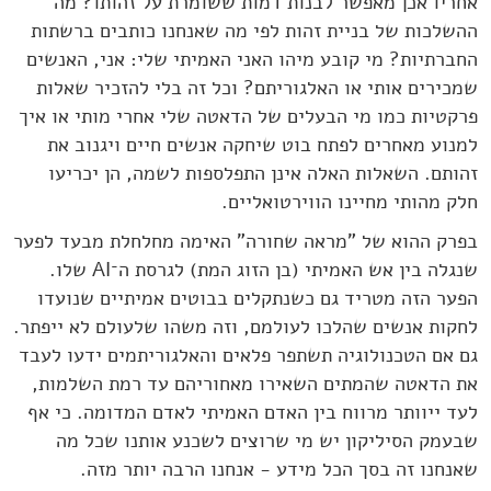
אחריו אכן מאפשר לבנות דמות ששומרת על זהותו? מה
ההשלכות של בניית זהות לפי מה שאנחנו כותבים ברשתות
החברתיות? מי קובע מיהו האני האמיתי שלי: אני, האנשים
שמכירים אותי או האלגוריתם? וכל זה בלי להזכיר שאלות
פרקטיות כמו מי הבעלים של הדאטה שלי אחרי מותי או איך
למנוע מאחרים לפתח בוט שיחקה אנשים חיים ויגנוב את
זהותם. השאלות האלה אינן התפלספות לשמה, הן יכריעו
חלק מהותי מחיינו הווירטואליים.
בפרק ההוא של "מראה שחורה" האימה מחלחלת מבעד לפער
שנגלה בין אש האמיתי (בן הזוג המת) לגרסת ה־AI שלו.
הפער הזה מטריד גם כשנתקלים בבוטים אמיתיים שנועדו
לחקות אנשים שהלכו לעולמם, וזה משהו שלעולם לא ייפתר.
גם אם הטכנולוגיה תשתפר פלאים והאלגוריתמים ידעו לעבד
את הדאטה שהמתים השאירו מאחוריהם עד רמת השלמות,
לעד ייוותר מרווח בין האדם האמיתי לאדם המדומה. כי אף
שבעמק הסיליקון יש מי שרוצים לשכנע אותנו שכל מה
שאנחנו זה בסך הכל מידע - אנחנו הרבה יותר מזה.