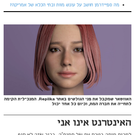
מה ספיידרמן חושב על עונש מוות ובתי הכלא של אמריקה?
האווטאר שמקבל את פני הגולשים באתר Replika. המנכ"לית הקימה
לתחייה את חברה המת, וכיום כל אחד יכול
האינטרנט אינו אני
למרות מותה בטרם עת של סמנת'ה, ברור שזה לא סוף