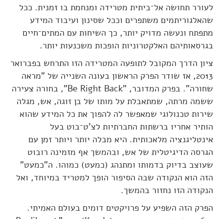
לעורר תחושה אל־ביתית מטרידה ומנחמת בו זמנית. ככל
שהאלגוריתמים משתפרים וככל שסינון ועיבוד המידע
מתפתח ונעשה מדויק יותר, כך השיחות עם המתים־חיים
בגרסאותיהם האלקטרוניות הופכות משכנעות יותר.
ציון הדרך המקובל לתופעה המטרידה הזו התרחש בפברואר
2013, אז שודר הפרק הראשון בעונה השנייה של "מראה
שחורה". בפרק המדובר, "Be Right Back", בחורה צעירה
ששמה מרתה, שמתאבלת על מותו של בן זוגה, אש, מגלה
שירות טכנולוגי שמאפשר לה להפוך את כל המידע שהוא
הותיר אחריו ברשתות החברתיות לצ'ט־בוט בעל
אינטליגנציה מלאכותית. היא מבלה יותר ויותר זמן עם
הגרסה הדיגיטלית של אש, ובהמשך אף מזמינה רובוט
שעוצב בדיוק בדמותו ומתנהג (כמעט) כמוהו. ה"כמעט"
הזה הוא הנקודה שבה הסיפור הופך למטריד במיוחד, ואל
הנקודה הזו נחזור בהמשך.
הפרק הזה השפיע על פרויקטים דומים בעולם האמיתי.