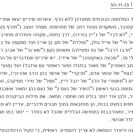
30
י, "לא לבד" של ג'יין בורדו), דרך נחמה, תקווה והחדרת מוטיבצ
 חי" של אייל גולן, "מולדת" של חנן בן ארי) ועד מתקפה על כל
חרבו דרבו" של נס וסטילה) ותאוות נקם ("שא־גר" של אביב ר
י פז, "שבעה באוקטובר" של איזי). יש שירים שמדברים על הח
ב האחרון" של מאור בוזגלו וסער ראסטי עם איזבל) ועל נפגעי
נצח" של עומר אדם, "תרקדי" של אושר כהן ונדב אהרוני), שיר
 ("תשמרי על הלב" של יובל דיין, "מפל" של מירי מסיקה), וא
שכתבו ניצולי התופת בגוף ראשון ("השיר של נעם 2" של נעם כהן ומא
, ולכן עוד יותר בולט מה שחסר: מחאה. את מילות הביקורת ה
פש כמעט בכוח, הן מוחבאות בתוך תכנים חיוביים, עדיין לא מו
יר, ומעורבבות בתחושה הכללית שהכל לא בסדר — יותר כמו תג
ל אנושי.
 היעדר המחאה לא צריך להפתיע. ראשית, כי הקול הדומיננטי