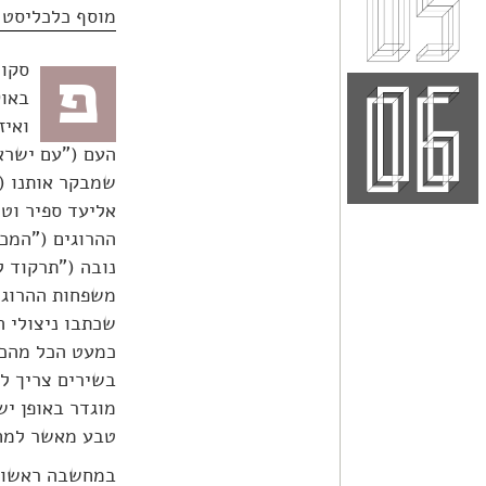
מוסף כלכליסט | .11.23
פ
ואיז
העם ("עם ישראל
שמבקר אותנו ("
אליעד ספיר וטל
ההרוגים ("המכת
נובה ("תרקוד ל
משפחות ההרוגים
כמעט הכל מהכל
בשירים צריך לח
מוגדר באופן יש
טבע מאשר למחד
במחשבה ראשונה