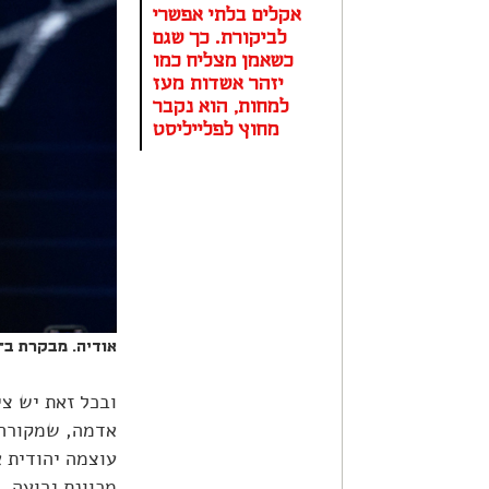
אקלים בלתי אפשרי
לביקורת. כך שגם
כשאמן מצליח כמו
יזהר אשדות מעז
למחות, הוא נקבר
מחוץ לפלייליסט
אודיה. מבקרת ב"חורף 23" את אלוהים ש"אינו זמין" ואת 
אדמה, שמקורה 
עוצמה יהודית א
מכוונת גרועה. 