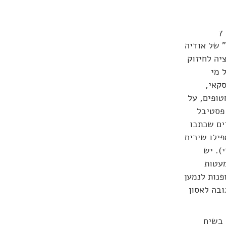
סקול המלחמה הנוכחית מתעדכן ללא הרף. עשרות שירים יצאו אחרי 7
באוקטובר, משקפים מנעד רחב של תחושות: מפחד ועצב ("חורף 23" של אודיה
יה לחיזוק
 מי
סקאי,
טופים, על
 פסטיבל
ים שכתבו
פילו שירים
ור אשכנזי). יש
מעטות
פנות לנמען
ובה לאסון
 בשיח