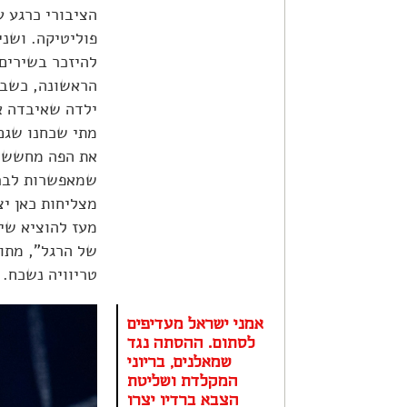
הציבורי כרגע ע
פוליטיקה. ושני
להיזכר בשירים
הראשונה, כשברד
ילדה שאיבדה את
את הפה מחשש ל
שמאפשרות לברי
מצליחות כאן י
מעז להוציא שיר
טריוויה נשכח.
אמני ישראל מעדיפים
לסתום. ההסתה נגד
שמאלנים, בריוני
המקלדת ושליטת
הצבא ברדיו יצרו