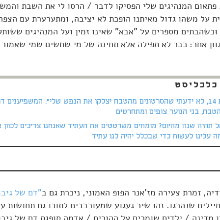
/ פתאום המנהיגים שלי הפסיקו לדבר / הרסו לי את השבת והמש
ת על משהו גדול מאיתנו הופכת לא יציבה, ומתערערת עם הצפה
וכשהבתים מספרים על "אבא" שאינו זמין ועל המנהיגים ששותק
גוון אחר: כבר לא תפילה אלא תחינה של מי שחשים שמי שאמור 
כלכליסט
"אני רק בת 14, לא ידעתי שהסרטונים מהטבח יצלקו את הנפש שלי": המשפיענים ד
טבח, בני הנוער צופים ומתחרטים
 תהיה שנה מהיום? מומחים משרטטים את העתיד שאנחנו צריכים לכוון אל
ה עלינו לעשות כדי שבכלל יהיה לנו עתיד
יה, זמרת צעירה מז'אנר הפופ האמוני, ניכרת גם ב
"דם של גיבו
ילים שנהרגו. זהו שיר געגוע שמעורבבים לתוכו גם תחושות ע
ו מדינה / ילדים שומרים על ההורים / אדמה סופגת דם של גיבו