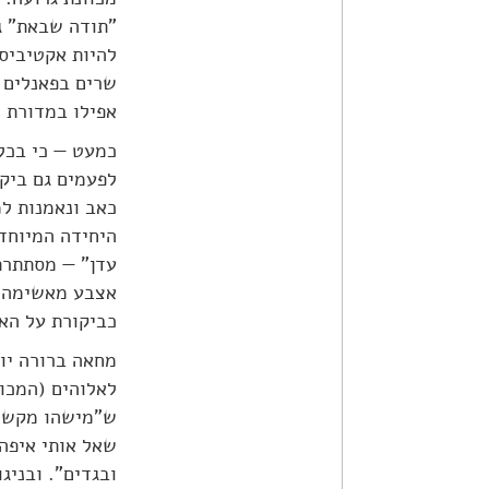
"תודה שבאת" ג
להיות אקטיביס
שרים בפאנלים 
אפילו במדורת ה
כמעט — כי בכל 
לפעמים גם ביק
כאב ונאמנות למ
היחידה המיוחדת
עדן" — מסתתרת 
אצבע מאשימה ב
כביקורת על הא
מחאה ברורה יו
לאלוהים (המכונ
ש"מישהו מקשיב
שאל אותי איפה 
ובגדים". ובניג