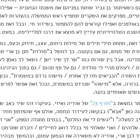
ם כשאיתמר בן גביר שוטח בפניהם את משנתו הגזענית — אפילו 
טיים, מפרקים את השקרים שמפיץ ראש הממשלה בהצהרות לאומ
באולפנים ואפילו קוראים להם להתפטר בשידור חי. ובכל זאת מ
שבט הטלוויזיונית עדיין לא מוצא את דרכו לפלייליסט. כמעט.
זאת, מתחת תילי תילים של מילות ניחום, עצב, חיזוק וכעס, נמ
ורת של ממש, גם אם בקטנה. כך למשל ב"מולדת" חנן בן ארי שר
דינה. אבל בין שורות כמו "שר לך שיר ישן / נשאר לך נאמן לע
 / לעולם תהיי לי מולדת / גם על סף תהום / גם בתוך הגיהינום
השורה "הנביאים חזו לך אחרת / מישהו נרדם במשמרת". נכון, 
רורה, אלא "מישהו" שנרדם במשמרת, ובכל זאת אפשר לפרש 
נשים שאוחזים בהגה.
תר נמצאת ב
"חורף 23"
של אודיה ואיזי. בעיקרו זהו שיר כאב ש
ה כאן "אבא") בבקשה לעידוד ונחמה, אולם אף שהפזמון חוזר 
 למעלה" ו"יגשים לי את החלום", בבתים מתגלה הספק: "אני ז
אלוהים / ואני שאלתי מי בכלל דואג לחיילים / זוכרת שתרמנו 
וד לבן ארי, אודיה לא משאירה את הנמען עמום, ובהמשך מבהיר