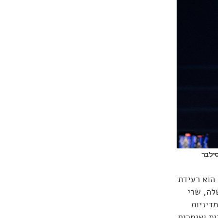
סילבר
 ולו משום שהאסון של 7 באוקטובר הוא רעידת
לה, שרי
דיניות
ות ואומרים