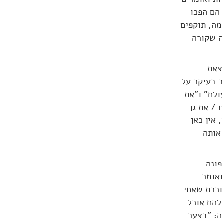
הם הפכו
ה, תוקפים
ה שקורה
צאת
 בעיקר על
ולם" ו"את
 / את גן
אין כאן
אותה
פונה
ואומר
וכרת שאחי
להם אוכל
ה: "בצער