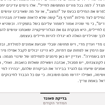
גדל / למה בכל פורים התחפשת לחייל". אלו נימים עדינים יחס
פרש את המילים ככעס על "המצב", או על מה שאויבינו עושים ל
כשקוראים את המילים לצד מילות "חורף 23" קשה שלא לראות שאודי
רים", כי מי שהיה אמור לשמור עליהם כשל בתפקידו. וכשהיא 
 לחיילים, היא מבקרת גם את הגלוריפיקציה שאנחנו עושים להם
כך שהילדים האלה לא יגדלו להיות חיילים בעצמם.
ט מדי ועדין מדי, ויש תחושה שבלי שבועת אמונים למולדת, וב
עם הימין או לפחות עם דתיות, לא היינו יכולים לקבל אפילו פיר
ם בשמירה". ועדיין יש כאן סימנים לתחילתו של שינוי מגמה: 
 לקונצנזוס, יש תסכול, אכזבה ושאילת שאלות כואבות. ואולי, ר
מנים שיעזו גם להגיד בבירור את הביקורת שלהם, יבהירו למי 
ימה, ואפילו ידרשו מהם תשובות. כי עם כל הכבוד לחיבוקים ו
אל באמת צריך.
בדיקת סאונד
המדור הקודם