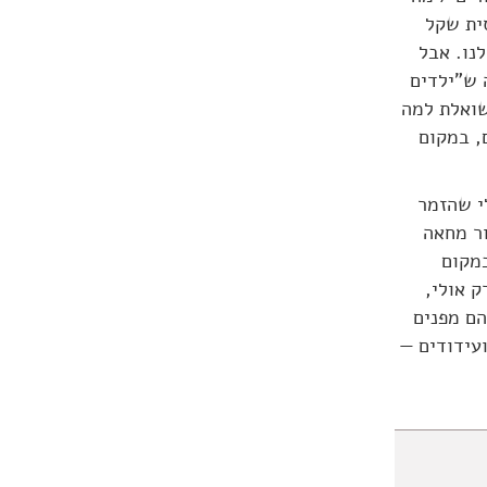
ית שקל
נו. אבל
ה מבהירה ש"ילדים
שואלת למה
, במקום
לי שהזמר
ור מחאה
במקום
ק אולי,
הם מפנים
עידודים —