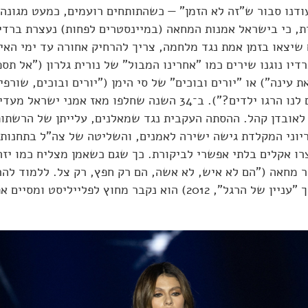
ודנו סבור ש"זה לא הזמן" — כשהתותחים רועמים, כמעט מגונה
ת, כי בישראל אמנות המחאה (במיינסטרים לפחות) נעצרת ברדיו
 שיצאו בזמן אמת נגד מלחמה, צריך להרחיק אחורה עד ימי האי
יו נוגנו שירים כמו "אחרינו המבול" של נורית גלרון ("אל תספ
 עינה") או "יורים ובוכים" של סי הימן ("יורים ובוכים, שורפי
מתי שכחנו שגם לנו הרגו ילדים?"). ב־34 השנה שחלפו מאז אמני יש
אובדן קהל. ההסתה העקבית נגד שמאלנים, עלייתן של הרשתו
וני המקלדת גישה ישירה לאמנים, והשליטה של צה"ל בתחנות 
צרו אקלים בלתי אפשרי לביקורת. כך שגם כשאמן מצליח כמו יז
 מחאה ("הם לא איש, לא אשה, הם רק חפץ, רק צל. ללמוד להרו
של הרגל", מתוך "עניין של הרגל", 2012) הוא נקבר מחוץ לפלייליסט 