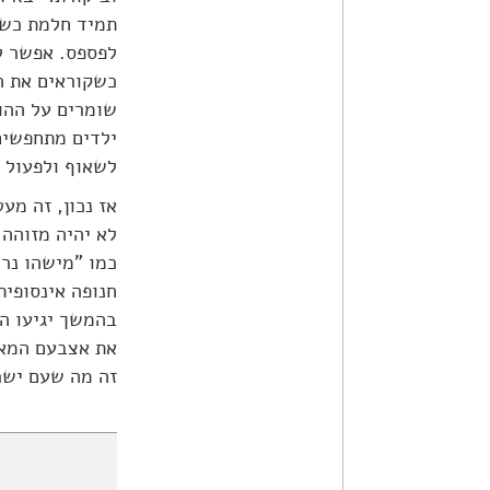
תמיד חלמת כשת
לפספס. אפשר ל
שומרים על ההו
ילדים מתחפשים
לשאוף ולפעול ל
אז נכון, זה מע
לא יהיה מזוהה 
כמו "מישהו נרד
חנופה אינסופית
בהמשך יגיעו הא
את אצבעם המאש
זה מה שעם ישר