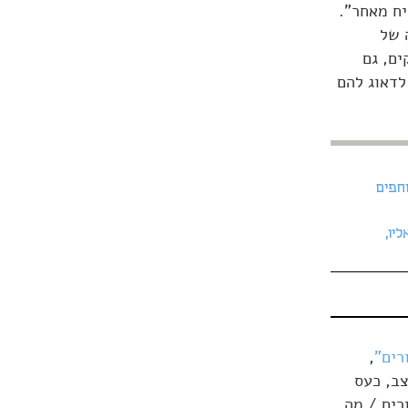
יח מאחר".
 של
ים, גם
לדאוג להם
וחפים
יו,
רים"
,
צב, כעס
רים / מה