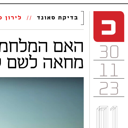
בדיקת סאונד
//
לירון ס
האם המלחמה 
30
מחאה לשם שי
11
23