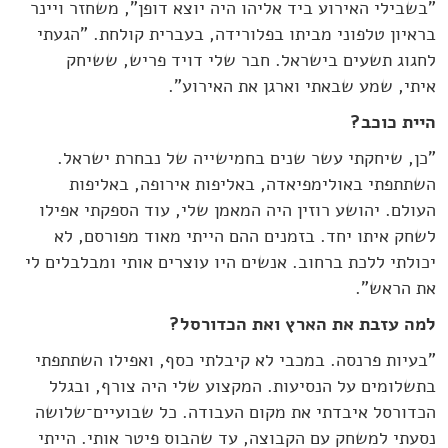
"בשבילי האירוע ביד אליהו היה יוצא דופן", משחזר ויינר
בראיון טלפוני מביתו בפלורידה, בעברית קולחת. "הגעתי
לחגוג תשעים בישראל. חבר שלי דויד פריש, ששיחק
איתי, שמע שבאתי וארגן את האירוע".
היית כוכב?
"כן, שיחקתי עשר שנים בחמישייה של נבחרת ישראל.
השתתפתי באולימפיאדה, באליפות אירופה, באליפות
העולם. יהושע רוזין היה המאמן שלי, עוד הספקתי אפילו
לשחק איתו יחד. בזמנים ההם הייתי מאוד מפורסם, לא
יכולתי ללכת ברחוב. אנשים היו עוצרים אותי ומבלבלים לי
את הראש".
למה עזבת את הארץ ואת הכדורסל?
"בעיות פרנסה. במכבי לא קיבלתי כסף, ואפילו השתתפתי
בתשלומים על הנסיעות. המקצוע שלי היה צורף, ובגלל
הכדורסל איבדתי את מקום העבודה. כל שבועיים־שלושה
נסעתי למשחק עם הקבוצה, עד שהבוס פיטר אותי. הייתי