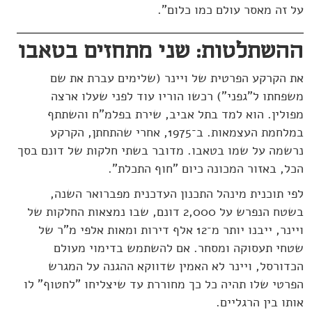
על זה מאסר עולם כמו כלום".
ההשתלטות: שני מתחזים בטאבו
את הקרקע הפרטית של ויינר (שלימים עברת את שם
משפחתו ל"גפני") רכשו הוריו עוד לפני שעלו ארצה
מפולין. הוא למד בתל אביב, שירת בפלמ"ח והשתתף
במלחמת העצמאות. ב־1975, אחרי שהתחתן, הקרקע
נרשמה על שמו בטאבו. מדובר בשתי חלקות של דונם בסך
הכל, באזור המכונה כיום "חוף התכלת".
לפי תוכנית מינהל התכנון העדכנית מפברואר השנה,
בשטח הנפרש על 2,000 דונם, שבו נמצאות החלקות של
ויינר, ייבנו יותר מ־12 אלף דירות ומאות אלפי מ"ר של
שטחי תעסוקה ומסחר. אם להשתמש בדימוי מעולם
הכדורסל, ויינר לא האמין שדווקא ההגנה על המגרש
הפרטי שלו תהיה כל כך מחוררת עד שיצליחו "לחטוף" לו
אותו בין הרגליים.