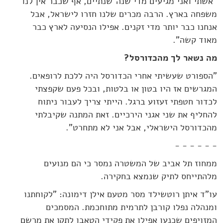
"אשתי ואני מגיעים מדי שנה־שנתיים, אף שכבר אין לנו
משפחה בארץ. הרבה מכרים שלנו חזרו לישראל, אבל
אנחנו כבר יותר מדי זקנים. אפילו הנסיעה לארץ כבר
מאוד קשה".
מה נשאר לך מהכדורסל?
"הספורט שעשיתי אחרי הכדורסל היה ללכת לרופאים.
המגרשים אז היו בטון או בלטות, ובכל פעם שקפצתי
לכדור חטפתי זעזוע ברגל. הייתי צריך לעבור ניתוח
להחליף את שני אגני הירכיים. זאת המתנה שקיבלתי
מהכדורסל הישראלי, אבל אני לא מתחרט".
- - - - - -
ממחוז תל אביב של המשטרה נמסר כי הם מנועים
מלהתייחס לתיק שנמצא בחקירה.
עו"ד איתן רוטשילד מסר מטעם אילן דימונה: "לקוחתנו
ומנהלה נפלו קורבן לתרמית מתוחכמת. המסמכים
המזויפים שכנעו אפילו את פקידי הטאבו לתקן את מרשם