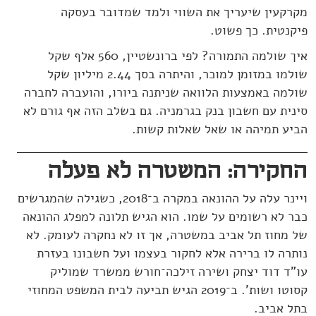
מקרקעין שיעריך את השווי ולמד שמדובר בעסקה
פיקנטית. כך פשוט.
איך שולמה התמורה? לפי ברונשטיין, 560 אלף שקל
שולמו במזומן למוכר, והיתרה בסך 2.44 מיליון שקל
שולמה באמצעות הלוואה שניתנה ביורו, והועברה לחברה
סינית עם חשבון בנק בגרמניה. גם בשלב הזה אף גורם לא
הביע תמיהה או שאל שאלות קשות.
החקירה: המשטרה לא פעלה
ויינר עלה על ההונאה במקרה ב־2018, כשגילה שהמגרשים
כבר לא רשומים על שמו. הוא הגיש תלונה למפלג ההונאה
של מחוז תל אביב במשטרה, אך זו לא נחקרה לעומק. לא
נותרה לו ברירה אלא לחקור בעצמו ועל חשבונו בעזרת
עו"ד דוד יצחק ושירה זילכה־חורש ממשרד שמוליק
קסוטו ושות'. ב־2019 הגיש תביעה לבית המשפט המחוזי
בתל אביב.