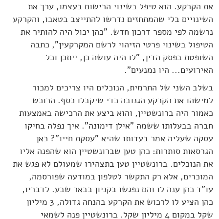
את הקרקע. הוא טיפל בשינוי הרישום בעצמו, ערך את
השינויים בלי שהמתחזים נדרשו להתייצב בטאבו, והקרקע
נרשמה לפי מספר דרכון חדש. "כהן יכול היה להותיר את
הטיפול בשינוי פרטי הזיהוי לרשם המקרקעין", כתבה
השופטת בפסק הדין, "לו היה עושה כן, ייתכן וכל
האירועים... היו נמנעים".
בשלב השני של התרמית, הנוכלים היו צריכים למכור
למישהו את הקרקע הגנובה כדי שיקבלו כסף. הרוכש
כאמור היה ברונשטיין, והוא ביצע את הרכישה באמצעות
חברה בבעלותו ששמה "אילן דימונה". איך נפלה בחיקו
עסקה שעליה אמר בעדותו שהיא "עסקת חייו"? כאן
הגרסאות סותרות: כהן טען שברונשטיין הוא שהפנה אליו
את הנוכלים. ברונשטיין טען בתצהירו שמעולם לא פגש את
המוכרים, אלא רק התקשר לטלפון במודעה שפורסמה,
עו"ד כהן ענה לו והם נפגשו בקניון בבאר שבע. לדבריו,
כהן הציע לו לרכוש את הקרקע בהנחה גדולה, 3 מיליון
שקל במקום 4 מיליון שקל. ברונשטיין פנה לשמאי