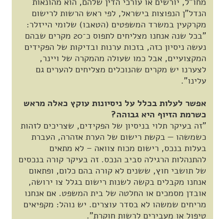
מחו"ל, יורשים או עורכי הדין שלהם, הוא מהונאות
הנדל"ן הנפוצות בישראל, לפי ראש הרשות לרישום
מקרקעין במשרד המשפטים (הטאבו) שלומי הייזלר:
"בכל שנה אנחנו מצליחים לתפוס כ־20 מקרים שבהם
נעשה ניסיון כזה, בזכות ערנות ובדיקות של הפקידים
המקצועיים, אבל כמו שעולה מהמקרה של ויינר,
לצערנו יש מקרים שהנוכלים מצליחים להערים גם
עלינו".
אפשר לעלות בכלל על ניסיונות עוקץ כאלה מראש
כשרמת הזיוף היא גבוהה?
"זה בעיקר תלוי בניסיון של הפקידים, שצריכים לזהות
כשמשהו — בקשת רישום של הערת אזהרה, העברת
בעלות בנכס, רישום מכוח צוואה – לא מתאים
להתנהלות הרגילה סביב הנכס. זה בעיקר קורה בנכסים
של תושבי חוץ, ששנים לא קורה בהם כלום, ופתאום
אנחנו מקבלים בקשה לשנות רישום בגלל צו ירושה,
אובדן מסמכים או החלטה של בית המשפט. אם אנחנו
מריחים שמשהו לא בסדר עוצרים. יש נוהל: מקפיאים
טיפול או מעבירים לרשות חוקרת".