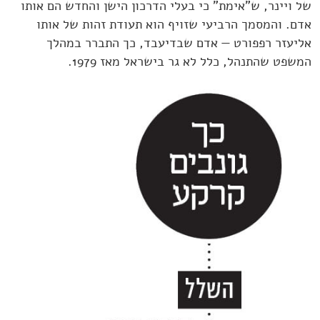
של ויינר, ש"אימת" כי בעלי הדרכון הישן והחדש הם אותו
אדם. והמסמך הרביעי שזויף הוא תעודת זהות של אותו
אליעזר רפפורט — אדם שבדיעבד, כך התברר במהלך
המשפט שהתנהל, כלל לא גר בישראל מאז 1979.