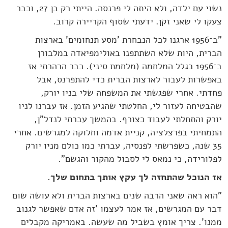
נשוי עם ילדה, ולא היתה לי פרנסה. הייתי רק בן 27, וכבר
צעקו לי שאני זקן. ידעתי שסוף הקריירה קרוב.
"ב־1956 ארגנו לכל הנבחרת 'מסע תנחומים' בארצות
הברית, היות שלא השתתפנו באולימפיאדה במלבורן
ב־1956 בגלל המלחמה (מלחמת סיני). כבר הרהרתי אז
באפשרות לעבור לארצות הברית כדי להתפרנס, אבל
פחדתי. אחרי שפגשתי את המשפחה שלי בניו יורק,
שהבטיחה לעזור לי, החלטתי שהגיע הזמן. אז עברנו לניו
יורק והתחלתי לעבוד כצורף. בהמשך עברתי לנדל"ן,
התמחיתי בפרצלציה, קניית אדמה וחלוקה למגרשים. אחרי
35 שנה, כשפרשתי לפנסיה, עברתי כמו כולם מניו יורק
לפלורידה, כי נמאס לי לסבול מהקור והגשם".
אז הנוכל שהתחזה לך עקץ אותך בתחום שלך.
"הוא ראה שאני הרבה שנים בארצות הברית ולא עושה שום
דבר עם המגרשים, אז אמר לעצמו 'זה אדם שאפשר לגנוב
ממנו'. צריך אומץ בשביל מה שעשה. באמריקה מקבלים