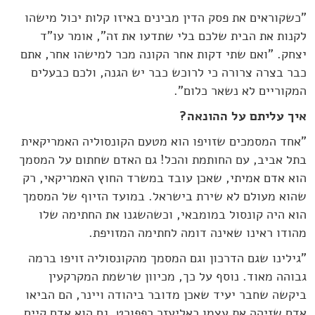
"כשקוראים את פסק הדין מבינים באיזו קלות יכול מישהו
לקנות את הבית שלכם בלי שתדעו את זה", אומר עו"ד
יצחק. "ואם שתי דקות אחר הקונה מכר למישהו אחר, אתם
כבר בצרה צרורה כי לרוכש כבר יש הגנה, ולכם כבעלים
המקוריים לא נשאר כלום".
איך עליתם על ההונאה?
"אחד המסמכים שזויפו הוא מטעם הקונסוליה האמריקאית
בתל אביב, עם החותמת והכל! גם האדם שחתום על המסמך
הוא אדם אמיתי, שאכן עובד במשרד החוץ האמריקאי, רק
שהוא מעולם לא שירת בישראל. במועד הזיוף של המסמך
הוא היה קונסול במומבאי, וכשהשגנו את החתימה שלו
מהודו ראינו שאינה דומה לחתימה המזויפת.
"גילינו שגם הדרכון וגם המסמך מהקונסוליה זויפו ברמה
גבוהה מאוד. נוסף על כך, מכיוון שרשמת המקרקעין
ביקשה שחבר יעיד שאכן מדובר ביהודה ויינר, הם הביאו
אדם שזיהה את עצמו כאליעזר רפפורט. גם הוא אדם קיים,