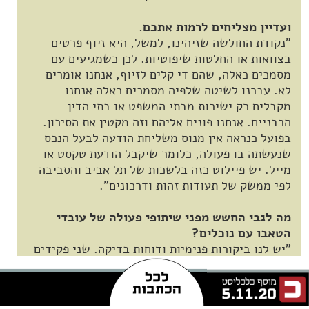
ועדיין מצליחים לרמות אתכם.
"נקודת החולשה שזיהינו, למשל, היא זיוף פרטים
בצוואות או החלטות שיפוטיות. לכן כשמגיעים עם
מסמכים כאלה, שהם די קלים לזיוף, אנחנו אומרים
לא. עברנו לשיטה שלפיה מסמכים כאלה אנחנו
מקבלים רק ישירות מבתי המשפט או בתי הדין
הרבניים. אנחנו פונים אליהם וזה מקטין את הסיכון.
בפועל כנראה אין מנוס משליחת הודעה לבעל הנכס
שנעשתה בו פעולה, כלומר שיקבל הודעת טקסט או
מייל. יש פיילוט כזה בלשכות של תל אביב והסביבה
לפי ממשק של תעודות זהות ודרכונים".
מה לגבי החשש מפני שיתופי פעולה של עובדי
הטאבו עם נוכלים?
"יש לנו ביקורות פנימיות ודוחות בדיקה. שני פקידים
נדרשים לאשר העברת בעלות, למשל. אבל בכנות, יש
הרבה מידע זמין לציבור גם ככה. כל אחד יכול להוציא
נסח טאבו ולקבל גישה לפנקס רישום המקרקעין דרך