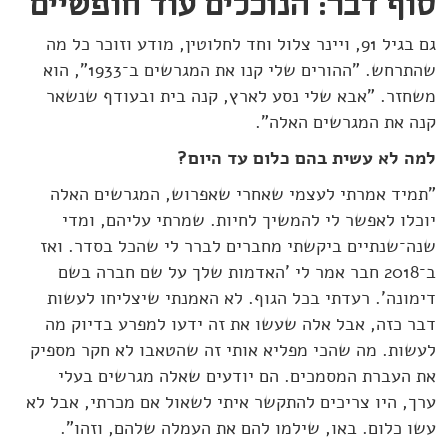
סוף דבר: הנוכלים עוד חופשיים
גם בגיל 91, ויינר צלול וחד לחלוטין, מודע וזוכר כל מה
שהתרחש. "ההורים שלי קנו את המגרשים ב־1933", הוא
משחזר. "אבא שלי נסע לארץ, קנה בית ובעודף שנשאר
קנה את המגרשים האלה".
למה לא עשית בהם כלום עד היום?
"תמיד אמרתי לעצמי שאחרי שאפרוש, המגרשים האלה
יוכלו לאפשר לי להמשיך לחיות. שמרתי עליהם, ומדי
שנה־שנתיים ביקשתי מחברים לברר לי שהכל בסדר. ואז
ב־2018 חבר אמר לי 'האדמות שלך על שם חברה בשם
דימונה'. רעדתי בכל הגוף. לא האמנתי שיצליחו לעשות
דבר כזה, אבל אלה שעשו את זה ידעו למפרע בדיוק מה
לעשות. מה שהכי מפליא אותי זה שהטאבו לא חקר מספיק
את העברת המסמכים. הם יודעים שאלה מגרשים בעלי
ערך, היו צריכים להתקשר איתי לשאול אם מכרתי, אבל לא
עשו כלום. באו, שילמו להם את העמלה שלהם, וזהו".