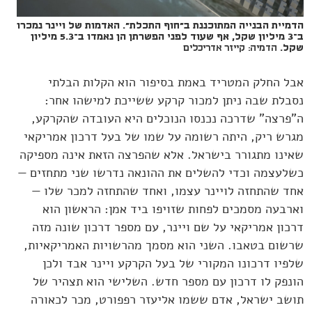
הדמיית הבנייה המתוכננת ב"חוף התכלת". האדמות של ויינר נמכרו
ב־3 מיליון שקל, אף שעוד לפני הפשרתן הן נאמדו ב־5.3 מיליון
שקל.
הדמיה: קייזר אדריכלים
אבל החלק המטריד באמת בסיפור הוא הקלות הבלתי
נסבלת שבה ניתן למכור קרקע ששייכת למישהו אחר:
ה"פרצה" שדרכה נכנסו הנוכלים היא העובדה שהקרקע,
מגרש ריק, היתה רשומה על שמו של בעל דרכון אמריקאי
שאינו מתגורר בישראל. אלא שהפרצה הזאת אינה מספיקה
כשלעצמה וכדי להשלים את ההונאה נדרשו שני מתחזים —
אחד שהתחזה לויינר עצמו, ואחד שהתחזה למכר שלו —
וארבעה מסמכים לפחות שזויפו ביד אמן: הראשון הוא
דרכון אמריקאי על שם ויינר, עם מספר דרכון שונה מזה
שרשום בטאבו. השני הוא מסמך מהרשויות האמריקאיות,
שלפיו דרכונו המקורי של בעל הקרקע ויינר אבד ולכן
הונפק לו דרכון עם מספר חדש. השלישי הוא תצהיר של
תושב ישראל, אדם ששמו אליעזר רפפורט, מכר לכאורה