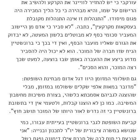
עורקבי כי יש להחזיר לוויינר את הקרקע ולהשיב את
הרישום על שמו, והיא מבהירה כי כל הליך המכירה היה
פגום מיסודו. "התנהלות זו אינה התנהלות מקובלת
בעסקאות מקרקעין", כתבה. "לא סביר כי אדם מן היישוב
המעביר סכומי כסף לא מבוטלים בלשון המעטה, לא יבדוק
את הגורם שאליו מועבר הכסף, ואין די בכך כי ברונשטיין
הניח שזו חברה של המוכר. הוא לא יכול היה להסביר
מדוע ביצע את ההעברה באופן שבו בוצעה, למעט שכך
רצה המוכר, והוא הסכים".
גם תשלומי המזומן היוו דגל אדום מבחינת השופטת:
"מדובר במאות אלפי שקלים ששולמו במזומן, מבלי
שהוצגה לגביהם אסמכתא כלשהי, בצורת משיכות מחשבון
המשיבה. כמו כן לא הוצגו קבלות, ולטעמי אין די בתשובת
ברונשטיין כי זה נדרש לאור היותו של המוכר תושב חוץ".
קביעת השופטת לגבי ברונשטיין בעייתית עבורו, כמי
שנושא במשרה ציבורית של יו"ר לתכנון ובנייה: "אני
קובעת כי תום לבה של חברת אילן דימונה נפגם בשל