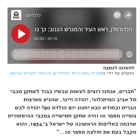
להאזנה לכתבה
הוקלט על ידי ה
ספריה המרכזית לעיוורים ולבעלי לקויות קריאה
"חברים, אנחנו רוצים לעשות עכשיו כבוד לשחקן מכבי
תל אביב המיתולוגי, יהודה ויינר, שהגיע מארצות
הברית ובחודש הבא יחגוג יום הולדת 90! יהודה לבש
גופייה מספר 10 והיה שחקן חמישייה במכבי ההיסטורית
שזכתה באליפות הראשונה של ישראל ב־1954, והוא
מקבל כעת את חולצה מספר 10..."