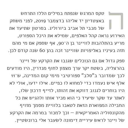
ה
טקס המרגש שנפתח במילים הללו התרחש
באצטדיון יד אליהו בדצמבר 2019, לפני משחק
של מכבי תל אביב ביורוליג. בסרטון שתיעד את
האירוע נראה קהל האלפים, שמילא את היכל הספורט,
מריע בהתלהבות לוויינר בן ה־90, אף שספק אם מי מהם
חזה בעיניו באליפויות שוויינר זכה בהן 60 שנה קודם לכן.
ספק גדול אם גם הנוכלים שגנבו את הקרקע של ויינר
בהרצליה, בשטח יקר ערך מצפון לחוף מנדרין, היו מודעים
לכך שמדובר ב"סלב" ספורטיבי מימי קום המדינה, ש־11
אלף איש נעמדו כדי למחוא לו כפיים. אילו ידעו, אולי לא
היו בוחרים לגנוב דווקא את זהותו, לזייף דרכון שלו,
לאתר עד שקר שיעיד כי הוא מכיר אותו ולהגיש את כל
החבילה המפוארת הזאת לטאבו בלוויית מסמך מזויף
מהקונסוליה האמריקאית — וכך למכור במרמה את הקרקע
של ויינר לראש עיריית דימונה לשעבר אלי ברונשטיין.