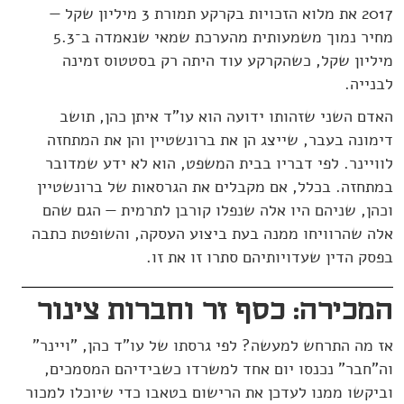
2017 את מלוא הזכויות בקרקע תמורת 3 מיליון שקל ­—
מחיר נמוך משמעותית מהערכת שמאי שנאמדה ב־5.3
מיליון שקל, כשהקרקע עוד היתה רק בסטטוס זמינה
לבנייה.
האדם השני שזהותו ידועה הוא עו"ד איתן כהן, תושב
דימונה בעבר, שייצג הן את ברונשטיין והן את המתחזה
לוויינר. לפי דבריו בבית המשפט, הוא לא ידע שמדובר
במתחזה. בכלל, אם מקבלים את הגרסאות של ברונשטיין
וכהן, שניהם היו אלה שנפלו קורבן לתרמית — הגם שהם
אלה שהרוויחו ממנה בעת ביצוע העסקה, והשופטת כתבה
בפסק הדין שעדויותיהם סתרו זו את זו.
המכירה: כסף זר וחברות צינור
אז מה התרחש למעשה? לפי גרסתו של עו"ד כהן, "ויינר"
וה"חבר" נכנסו יום אחד למשרדו כשבידיהם המסמכים,
וביקשו ממנו לעדכן את הרישום בטאבו כדי שיוכלו למכור