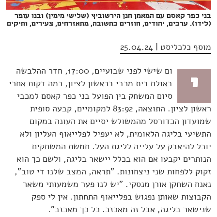
בני כפר קאסם עם המאמן חנן הירשוביץ (שלישי מימין) ובנו עופר
(לידו). ערבים, יהודים, חוזרים בתשובה, מתאזרחים, צעירים, ותיקים
מוסף כלכליסט | 25.04.24
ום שישי לפני שבועיים, 17:00, חדר ההלבשה
י
באולם בית מכבי בראשון לציון, כמה דקות אחרי
סיום המשחק בין הפועל בני כפר קאסם למכבי
ראשון לציון. התוצאה, 83:92 למקומיים, קבעה סופית
שמועדון הכדורסל מהמשולש יסיים את העונה במקום
התשיעי בליגה הלאומית, לא יעפיל לפלייאוף העליון ולא
יוכל להיאבק על עלייה לליגת העל. חמשת המשחקים
הנותרים יקבעו אם הוא בכלל יישאר בליגה, ולשם כך הוא
זקוק ללפחות שני ניצחונות. "תראה, המצב שלנו די טוב",
נאנח השחקן אורן מנסקי. "יש לנו פער משמעותי משאר
הקבוצות שאותן נפגוש בפלייאוף התחתון. אין לי ספק
שנישאר בליגה, אבל זה מאכזב. כל כך מאכזב".