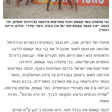
בני פלפלה כפר קאסם זוכה באליפות אירופה בכדורגל חופים, יוני
2023. "אין בכפר קאסם חוף ים? אין בעיה. נימר יסדר".
צילום: אייהם
ג׳בארין
פועלו של האיש, אגב, לא נגמר בעסקים ובמגרש הכדורסל.
שלושה שבועות לאחר שהוביל את בני כפר קאסם לליגה
הלאומית הוא רשם הישג חסר תקדים אחר: קבוצת כדורגל
החופים שבשליטתו, בני פלפלה כפר קאסם, היחידה
שמייצגת את ישראל בליגת האלופות בענף, זכתה באליפות
אירופה לאחר ניצחון בפנדלים על פיזה האיטלקית. בחצי
הגמר היא ניצחה 2:4 את הואלבה הספרדית, ברבע הגמר
הביסה 2:9 את מארסיי הצרפתית. כפר קאסם, אלופת אירופה.
"אפילו הנשיא הרצוג התקשר לברך. זה היה מרגש", מודה
עאמר.
לכפר קאסם אין בכלל חוף. היא שוכנת כ־40 ק"מ מהים.