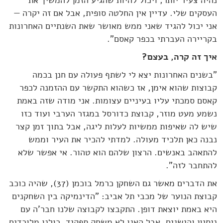
העסקים שלי. עדיין אין החלטה סופית, אבל אם זה יקרה —
אני יכול להגיד שאני ממש מאושר שאת השנתיים האחרונות
בקריירה העברתי בכפר קאסם".
איך זה קרה, בעצם?
"בשנים האחרונות יצא לי לשתף פעולה עם חנן בכמה
קבוצות שהוא אימן, אז כשהוא התקשר עם ההזמנה לכפר
קאסם סמכתי עליו בעיניים עצומות. אני מודה שזה באמת
נשמע מעט מוזר, קבוצת כדורסל במגזר הערבי ועוד כזו
שיש לה שאיפות ממשיות לעלות ליגה, אבל בתוך זמן קצר
נבנה כאן תלכיד מעולה. למדתי להכיר את העיר וממש
להתאהב באנשים. הרצון שלהם הוא טהור. אי אפשר שלא
להתחבר לזה".
את הדברים מאשר גם השחקן כרמל בוכמן (37), שהיה כוכב
קבוצת הנוער של מכבי תל אביב: "הדינמיקה בין השחקנים
היא באמת יוצאת דופן. התקבצו לקבוצה שלנו חבר'ה עם
ניסיון והישגים, אבל האגו לא משחק תפקיד. כולנו מלוכדים