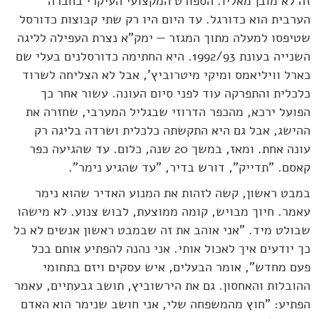
זה לא מובן מאליו. הספורט המקצועי העיקרי בחברה
הערבית הוא כדורגל. עד היום היו רק שתי קבוצות כדורסל
שטיפסו למעלה מתוך המגזר — ימק"א נצרת העפילה לליגה
השנייה בעונת 1992/93. היא החתימה כדורסלנים בעלי שם
כארל וויליאמס ומיקי מיטרוביץ', אבל לא הצליחה לשרוד
כלכלית והתפרקה עוד לפני סיום העונה. עשור אחר כך
הפועל ירכא, מהכפר הדרוזי שבגליל המערבי, שחזרה את
ההישג, אבל גם היא התקשתה כלכלית ושרדה בליגה רק
עונה אחת. ומאז, במשך 20 שנה, כלום. עד שהגיעה כפר
קאסם. "תדייק", דורש בדיר, "עד שהגיע נימר".
במבט ראשון, קשה לזהות את המנוע האדיר שהוא נימר
עאמר. חיוך מבויש, קומה ממוצעת, לבוש צנוע. לא מישהו
שבולט מיד. "אני אוהב את זה שבמבט ראשון אנשים לא כל
כך יודעים איך לאכול אותי. אני נהנה להפתיע אותם בכל
פעם מחדש", אומר הבעלים, איש עסקים ויזם בתחומי
ההובלות והאחסון. גם את הירשוביץ, תושב גבעתיים, עאמר
הפתיע: "חוץ מהמשפחה שלי, אני חושב שנימר הוא האדם