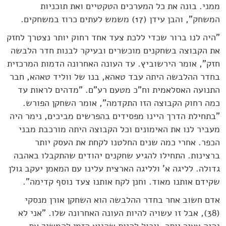
ממני. בונה את כל המערכים הטקטיים ואת תוכניות
המשחק", והבן עידן (17) משמש לעתים כרוז במשחקים.
"היה לנו ברור שכדי ללכת צעד אחד רחוק יותר נצטרך לחזק
את הקבוצה בשחקנים מוכשרים ובעיקר לבנות חדר הלבשה
חזק", אומר הירשוביץ. עד העונה האחרונה הדמות המרכזית
בחדר ההלבשה היתה עבד טאהא, בנו של ווליד טאהא, חבר
התנועה האסלאמית וח"כ מטעם רע"ם. "מדהים לראות עד
כמה רחוק הקבוצה הזו התקדמה", אומר השחקן הפורש.
"בתחילת הדרך היינו מפסידים בהפרשים מביכים, נימר היה
מעביר לנו את האימונים וכל הקבוצה היתה מורכבת מבני
הכפר. אחרי כמה שנים החלטנו לקחת את העסק יותר
ברצינות. התחילו להגיע שחקנים יהודים שהתקבלו באהבה
גדולה. לליגה א' ולליגה הארצית עלינו עם המאמן יעקב גולן
שקידם אותנו מאוד. וחנן לקח אותנו צעד נוסף קדימה".
אדם חשוב אחר בחדר ההלבשה הוא השחקן אורן מנסקי
(38), אבל זו עשויה להיות העונה האחרונה שלו. "אני לא
נהיה צעיר יותר, ויכול להיות שהגיע הזמן להמשיך את