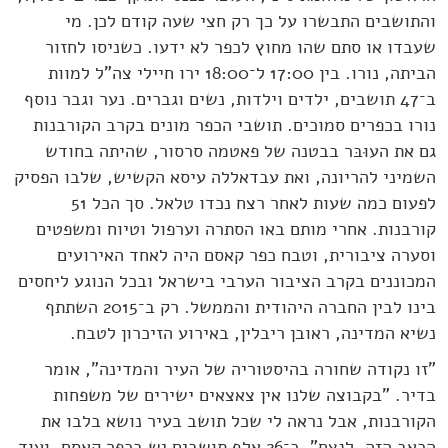
והתושבים התבשרו על כך רק חצי שעה קודם לכן. מי
שעבדו או סתם שהו מחוץ לכפר לא ידעו. כשניסו לחזור
הביתה, נורו. בין 17:00 ל־18:00 ירו חיילי צה"ל למוות
ב־47 תושבים, ילדים וילדות, נשים וגברים. נער וגבר נוסף
נורו בכפרים סמוכים. תושבי הכפר מונים בקרב הקורבנות
גם את העוּבּר בבטנה של פאטמה סרסור, שהיתה בחודש
השמיני להריונה, ואת עבדאללה עיסא הקשיש, שלבו הפסיק
לפעום כמה שעות לאחר רצח נכדו טלאל. סך הכל 51
קורבנות. אחרי מותם באו הסתרה וערפול וטיוח ומשפטים
וסערה ציבורית, וטבח כפר קאסם היה לאחד האירועים
המכוננים בקרב הציבור הערבי בישראל ובכל הנוגע ליחסים
בינו לבין החברה היהודית והממשל. רק ב־2015 השתתף
נשיא המדינה, ראובן ריבלין, באירוע הזיכרון לטבח.
"זו נקודה שחורה בהיסטוריה של העיר והמדינה", אומר
בדיר. "בקבוצה שלנו אין צאצאים ישירים של משפחות
הקורבנות, אבל נראה לי שכל תושב בעיר נושא בלבו את
הכאב הזה, לנצח". כ־26 אלף תושבים יש בכפר קאסם, ועוד