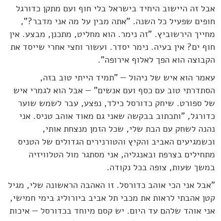
אבל זה היישוב היחיד בישראל בלי חוף ועם מתקן כדורגל
חופים שפעיל כל השנה. "אתה מבין על מה אני מדבר?",
מחייך הירשוביץ. "זה נימר. הוא מחליט, מתכנן, מבצע. אין
חוף ים? אין בעיה. נימר יסדר. ועשור וחצי אחרי שייסד את
הקבוצה הוא הפך לאלוף אירופה".
עאמר הוא איש של ניהול — "תמיד הייתי טוב בזה,
הסתדרתי טוב עם כסף ועם אנשים" — אבל הוא לגמרי איש
של ספורט. שיחק כדורסל כילד, נפצע, עבר לשמש שוער
כדורגל, "ותכתוב בבקשה שאני גם מאוד אוהב טניס. אני
נהנה לשחק עם הבת שלי, שכל הזמן מנצחת אותי,
וכשמגיעים האביב והקיץ והטורנירים הגדולים של הטניס
מתחילים בצרפת ובאנגליה, אני מסתגר מול הטלוויזיה
במשך שעות, צופה בכל נקודה.
"אבל אני הכי אוהב כדורסל. זו האהבה הראשונה שלי, מגיל
קטן אהבתי לראות את מכבי תל אביב ביורוליג בימי חמישי,
אני אוהד שלהם עד היום. יש קסם מיוחד בכדורסל — איכות