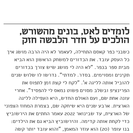
לומדים לאט, בונים מהשורש,
הולכים על חדר הלבשה חזק
כשבני כפר קאסם התחילה, לעאמר לא היה הרבה מושג איך
כל העסק עובד. את הכדורים למשחק הראשון הוא הביא
מבית ספר בכפר. "לא היה לי מושג שיש צורך בכדורים
תקינים ומסוימים. בסדר. למדתי". נדרשו לו שלוש שנים
להוביל אותה לליגה א'. "לקח לי קצת זמן לתפוס את
הפרינציפ ובשלב מסוים פשוט נמאס לי להפסיד". אחרי
עונה אחת שם, ועם האולם החדש, היא העפילה לליגה
הארצית. ארבע שנים היא שיחקה שם, בצמרת המחוז הצפוני
של הארצית, עד שבינואר 2022 עאמר החתים את הירשוביץ
כדי לקחת אותה קדימה. והירשוביץ הביא גם את הילדים:
בנו עופר (20) הוא עוזר המאמן, "והוא עובד יותר קשה