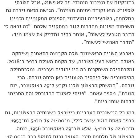
בדו־קיום עם הציבור היהודי. זה לא פשוט, אבל חשבתי
שספורט הוא נקודת פתיחה מצוינת". הגישה הזאת ניכרה גם
במלחמה, כשהעירייה ומועדוני הספורט המקומיים הזמינו
משפחות מפונות מהדרום לגור במתקנים שלהם. "זה נראה לי
הדבר הטבעי לעשות", אומר בדיר ומדייק את עצמו מיד:
"הדבר האנושי לעשות".
בארבע השנים הראשונות שלה הקבוצה התאמנה ושיחקה
באולם בראש העין השכנה, עד הקמת האולם בכפר ב־2018.
ומלכתחילה השחקנים בה היו יהודים וערבים. ומלכתחילה
ההיסטוריה של היחסים הטעונים כאן היתה נוכחת. הכי
נוכחת. "המשחק הראשון שלנו נקבע ל־29 באוקטובר, יום
הטבח", מספר עאמר. "פניתי לאיגוד הכדורסל והם הסכימו
לדחות אותו ביום".
כמו כל היישובים הערביים בישראל בשנותיה הראשונות, גם
בכפר קאסם הוטל עוצר לילי, מ־21:00 עד 5:00 ומ־1953
מ־22:00 עד 4:00. אלא שב־29 באוקטובר 1956, יומה
הראשון של מלחמת סיני, העוצר נכנס לתוקף כבר ב־17:00,