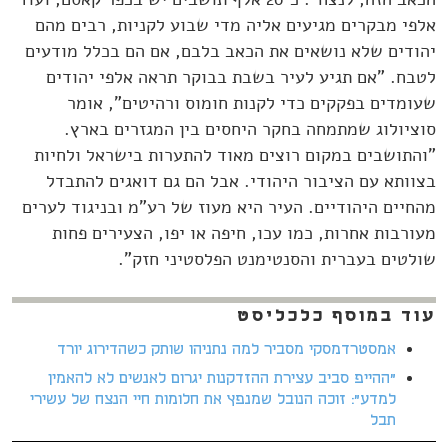
אלפי מבקרים מגיעים אליה מדי שבוע לקניות, רבים מהם
יהודים שלא נושאים את הכאב בלבם, אם הם בכלל מודעים
לטבח. "אם תגיע לעיר בשבת בבוקר תראה אלפי יהודים
שעומדים בפקקים כדי לקנות חומוס ורהיטים", אומר
סוציולוג שמתמחה בחקר היחסים בין המגזרים בארץ.
"והתושבים במקום רוצים מאוד להתערות בישראל ולחיות
בצוותא עם הציבור היהודי. אבל הם גם דואגים להתבדל
מהחיים היהודיים. העיר היא מעוז של רע"מ ובניגוד לערים
מעורבות אחרות, כמו עכו, חיפה או יפו, הצעירים פחות
שולטים בעברית והסנטימנט הפלסטיני חזק".
עוד במוסף כלכליסט
אמסטרדמסקי מסביר למה נתניהו שותק כשהדירוג יורד
"ההייפ סביב עצירת ההזדקנות יגרום לאנשים לא להאמין
למדע": זוכה הנובל שמנפץ את חלומות חיי הנצח של עשירי
תבל