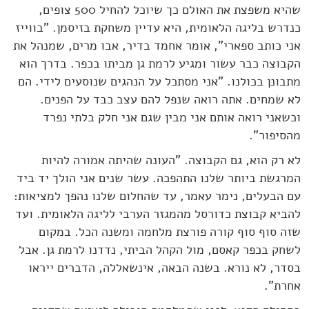
שהיא משפצת את האולם כך שיוכל להחיל 500 צופים,
כנדרש בליגה הלאומית, היא עדיין משחקת בזיסמן. "בווייז
אני כותב ספארי", אומר אחמד בדיר, אבו מרים, שמנהל את
הקבוצה כבר עשור ומגיע לרמת גן מביתו בכפר. בדרך הוא
מתבונן בכולנו. "אני מסתכל על הנהגים שנוסעים לידי. הם
לא שמחים. אתה רואה שנפל להם עצב כבד על הפנים.
וכשאני רואה אותם אני מבין שגם אני חלק בלתי נפרד
מהסיפור".
לא רק הוא, גם הקבוצה. "העונה שהיתה אמורה להיות
המרגשת ביותר שלנו התהפכה. עשר שנים אני הולך יד ביד
עם הבעלים, נימר עאמר, עד שהחלום שלנו נהפך למציאות:
להביא קבוצת כדורסל מהמגזר הערבי לליגה הלאומית. ועד
שזה סוף סוף קורה פורצת מלחמה ומשנה הכל. במקום
לשחק בכפר קאסם, מול הקהל הביתי, נדדנו לרמת גן. אבל
בסדר, לא נורא. בשנה הבאה, אינשאללה, הדברים ייראו
אחרת".