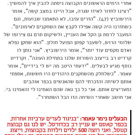
אחרי הימים הראשונים הקבוצה ניסתה להבין איך להמשיך.
"רצינו לחזור לאיזו שגרה, אבל היינו במצב קשה", אומר
הירשוביץ (47). "הזרים עזבו, לא התאמנו שבועות, וגם
כשחזרנו היה קשה אפילו לקבץ את השחקנים לאימונים".
המעבר לרמת גן הקל את העניין, ולשיקום תרם גם צירופו של
שלומי הרוש, לשעבר קפטן הפועל חולון. "הוא שחקן נפלא
ואדם מקסים עוד יותר", אומר הירשוביץ. "אני נותן לו
קרדיט רב בייצוב השורות שלנו בתחילת העונה". וקרדיט
נוסף מגיע לבעלים. "ידעתי היטב מה יש לי בידיים", אומר
עאמר. "כשלחלק מהשחקנים היהודים היו חששות, אספתי
אותם לשיחה והזכרתי להם שהאנשים בכפר אוהבים
ומעריצים אותם. אני כל כך גאה שהם האמינו לי והאמינו בי.
אני חושב שאחרי השיחה הזו הכל השתחרר".
הבעלים נימר עאמר:
"בניגוד לערים ערביות אחרות,
בכפר קאסם יש עניין רב בכדורסל. יש לנו גם קבוצת
קטסל, ואני רוצה 500 ילדים וילדות בקבוצות, וייצוג