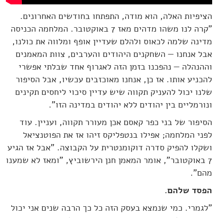
הציפיות האלה, הוא מודה, התפתחו בחודשים האחרונים.
"קרה לנו משהו מדהים מאז 7 באוקטובר. המלחמה הכניסה
מדינה שלמה לכאוס ולהלם שעדיין אופף ומלווה את כולנו,
אבל אנחנו — השחקנים היהודים והערבים, צוות המאמנים
וההנהלה — נהפכנו בזמן הזה לאגרוף אחד שבלתי אפשרי
להכניע אותו. אז כן, אנחנו מאוכזבים עכשיו, אבל הסיפור
שלנו יכול להעניק תקווה שיש עדיין סיכוי ליחסים תקינים
ונורמליים בין יהודים ללא יהודים במדינה הזו".
הסיפור של בני כפר קאסם אכן מעורר תקווה, ועניין. עוד
לפני המלחמה; אפילו בנטפליקס זיהו אז את הפוטנציאל
ושקלו להפיק סדרה דוקומנטרית על הקבוצה. "אבל אז הגיע
7 באוקטובר", אומר המאמן חנן הירשוביץ, "ומאז לא שמענו
מהם".
הפסד שלהם.
"לגמרי. כמי שנמצא בעסק הזה כל כך הרבה שנים אני יכול