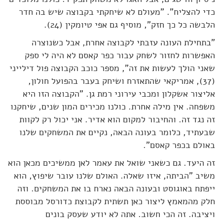
כדי להצליח". "מעולם לא שיחקתי בקבוצה שיש בה חדר
הלבשה כל כך חזק", מוסיף גם אפי טיומקין (24).
"בתחילת העונה עזבתי לקבוצה אחרת, אבל כשנוצרה
האפשרות לחזור לשחק עבור כפר קאסם לא היה לי ספק
שאני הולך לעשות את זה", מספר כוכב הקבוצה פול דילייני
(37), אמריקאי שהתאזרח ושיחק בעבר בהפועל חולון,
אליצור אשקלון ומכבי עירוני רמת גן. "הקבוצה הזו היא
משפחה. אין מילה אחרת. כולנו מכירים המון שנים, שיחקנו
זה נגד זה. והחיבור למקום הוא אדיר. אני יכול רק לקוות
שבעתיד, כלומר בעונה הבאה, נקיים את המשחקים שלנו
באולם בכפר קאסם".
זה היעד. גם כשאני שואל את עאמר לאן ממשיכים מכאן הוא
משיב "הביתה, איזו שאלה. האולם שלנו עובר שיפוץ, הוא
ייפתח באוגוסט ובעונה הבאה נארח בו את המשחקים. וזה
חלק מהמאמץ ליצור כאן תשתית לקבוצת כדורסל מבוססת
ויציבה. זה הכי חשוב. אתה לא יודע שעסק בונים