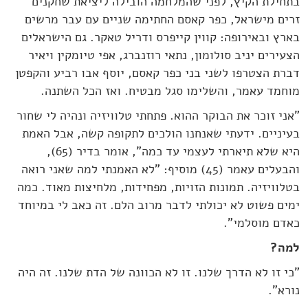
בתחילת הקיץ, לפני שהמלחמה הובילה ליציאת שחקנים
זרים מישראל, כפר קאסם החתימה שניים עם עבר מרשים
בארץ ובאירופה: קווין קייפרס ודריל טאקר. גם הישראלים
הצעירים יניב סולומון, נתאי רוזנברג, אפי טיומקין ויאיר
דברת הצטרפו לשני בני כפר קאסם, יוסף אבו רביע והקפטן
מוחמד עאמר, והשלימו סגל מבטיח. ואז הכל השתנה.
"אני זוכר את הבוקר ההוא. פתחתי טלוויזיה ונהיה לי שחור
בעיניים. ידעתי שאנחנו הולכים לתקופה קשה, אבל האמת
היא שלא תיארתי לעצמי עד כמה", אומר בדיר (65),
והבעלים עאמר (45) מוסיף: "לא האמנתי למה שאני רואה
בטלוויזיה. תמונות הזויות, מפחידות, מלחיצות מאוד. כמה
ימים פשוט לא יכולתי לדבר מרוב הלם. זה כאב לי במיוחד
כאדם מוסלמי".
למה?
"כי זו לא הדרך שלנו. זו לא הכוונה של הדת שלנו. זה היה
נורא".