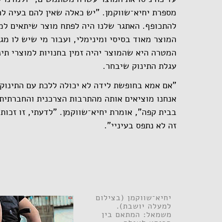
מספרת יחיא־שווקמן. "יש כאלה שאין להם בעיה לה
להתכופף. האתגר שלנו היה לפתח מוצר שיתאים למגו
המוצר מאוד בסיסי ומינימלי, ועבור מי שיש לו מג
המטרה היא שהמוצר יהיה זמין בחנויות למוצרי תינו
עגלת התינוק שיבחר.
"אם אמא בחופשת לידה לא יכולה ללכת עם התינוק
אנחנו מוציאים אותה מהתרבות הצרכנית והחברתית.
בבית קפה", אומרת יחיא־שווקמן. "לדעתי, זו זכות
זה לא נתפס בעיניי".
יחיא־שווקמן (בצילום
למעלה יושבת).
משמאל: המתאם בין