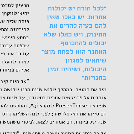
הרעיון למוצר 
"לכל הורה יש יכולות
יחיא־שווקמן 
אחרות. יש כאלו שאין
פנתה אליה אש
להם בעיה להרים את
להיריונה והת
התינוק, ויש כאלו שלא
במסע חיפוש א
יכולים להתכופף.
שתפתח עבורה ח
האתגר הוא לפתח מוצר
עם בר־אור פי
שיתאים למגוון
לאחר שהעלו ס
היכולות, ושיהיה זמין
אליהם פניות 
בחנויות"
מיד את המוצר. במהלך שלוש שנים הכנו שלושה מ
עובדים על פרויקטים אחרים בסטודיו, עד שיום אח
שפירא ו־PresenTense 
הם סיימו את האקסלרטור; לפני שנה השלימו גיוס 
שנה של פיתוח, הם אמורים לצאת לניסוי משתמשים
עד כה ניסו את המוצר עשרה משתמשים, "ולמדנו ש