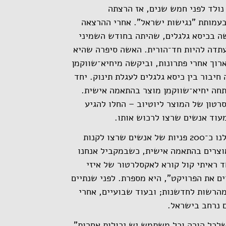
נולד לפני חמש שנים, אז הרצתה
בעמותת "נגישות ישראל". אחרי ההרצאה
ה בכיסא גלגלים, שהיתה בחודש השמיני
עתדה להיות חד־הורית. האשה סיפרה שהיא
רוך אחרי פתרונות, וביקשה מיחיא־שווקמן
יבור בין כיסא גלגלים לעגלת תינוק. יחד
תחה יחיא־שווקמן מוצר בהתאמה אישית.
רטון של המוצר ליוטיוב – החלו להגיע
מעוד אנשים שרצו לרכוש אותו.
"עד היום קיבלנו כ־200 פניות של אנשים שרצו לקנות
וצרים בהתאמה אישית, כשבמקביל אנחנו
ד ראיתי קול קורא לאקסלרטור של איזי
שנקרא A3i, והחלטנו להרים את הפרויקט", היא מספרת. לפני שנתיים
מהרשות לחדשנות; ובעוד שבועיים, אחרי
 נרחב בישראל.
לכל הורה וכל משתמש יש יכולות אחרות",