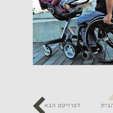

בית
לפרויקט הבא