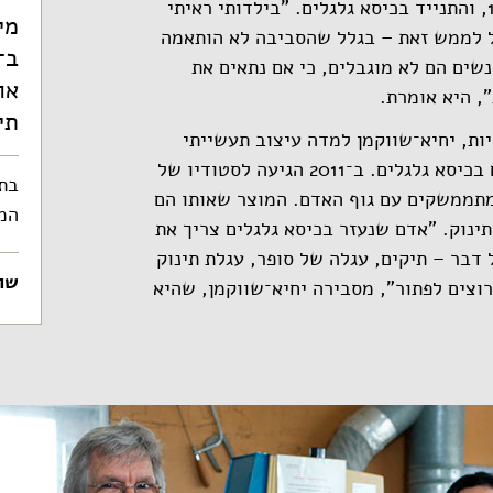
מוגבלויות. אביה משותק בפלג גופו התחתון מגיל 17, והתנייד בכיסא גלגלים. "בילדותי ראיתי
מי
ול לממש זאת – בגלל שהסביבה לא הותאמה
שים הם לא מוגבלים, כי אם נתאים את
או
, היא אומרת.
תי
ות, יחיא־שווקמן למדה עיצוב תעשייתי
והתמקדה במוצרים המתאימים את הסביבה לאנשים בכיסא גלגלים. ב־2011 הגיעה לסטודיו של
המתממשקים עם גוף האדם. המוצר שאותו הם
המו
תינוק. "אדם שנעזר בכיסא גלגלים צריך את
 דבר – תיקים, עגלה של סופר, עגלת תינוק
שו
וצים לפתור", מסבירה יחיא־שווקמן, שהיא